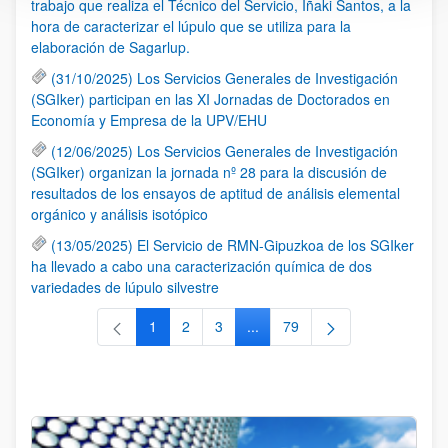
trabajo que realiza el Técnico del Servicio, Iñaki Santos, a la
hora de caracterizar el lúpulo que se utiliza para la
elaboración de Sagarlup.
(31/10/2025) Los Servicios Generales de Investigación
(SGIker) participan en las XI Jornadas de Doctorados en
Economía y Empresa de la UPV/EHU
(12/06/2025) Los Servicios Generales de Investigación
(SGIker) organizan la jornada nº 28 para la discusión de
resultados de los ensayos de aptitud de análisis elemental
orgánico y análisis isotópico
(13/05/2025) El Servicio de RMN-Gipuzkoa de los SGIker
ha llevado a cabo una caracterización química de dos
variedades de lúpulo silvestre
1
2
3
...
79
Página
Página
Página
Páginas intermedias Use TAB 
Página