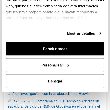
nuestros partners de redes sociales, publicidad y análisis
web, quienes pueden combinarla con otra información
Convocatoria
Listados
Datos de contacto
que les haya proporcionado o que hayan recopilado a
IP. CORTAJARENA ECHEVERRIA, JOSÉ ANTONIO
partir del uso que haya hecho de sus servicios.
Convocatoria
Documentos
(Abre una nueva ventana)
Convocatoria (Fecha publicación: 27/07/2022)
Mostrar detalles
(
pdf
, 1,84
Mb
)
(Abre una nueva ventana)
Solicitud
(
doc
, 238,50
Kb
)
Permitir todas
Noticias
Personalizar
RSS
Denegar
(21/05/2026) Los Servicios Generales de Investigación
(SGIker) organizan una sesión sobre el uso responsable de
la IA en investigación, con la colaboración de Elsevier
(17/03/2026) El programa de ETB Tecnólopis dedica un
espacio al Servicio de RMN de Gipuzkoa en el que relata el