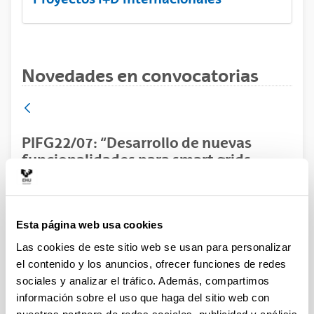
Novedades en convocatorias
PIFG22/07: “Desarrollo de nuevas
funcionalidades para smart grids
mediante convertidores de potencia
FPL”
Predoctoral
Esta página web usa cookies
Trámite abierto (Plazo de presentación de solicitudes:
Las cookies de este sitio web se usan para personalizar
28/07/2022 - 18/08/2022 23:59)
el contenido y los anuncios, ofrecer funciones de redes
sociales y analizar el tráfico. Además, compartimos
Se ha publicado la propuesta de adjudicación
información sobre el uso que haga del sitio web con