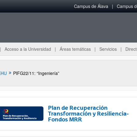
Campus de Álava
Campus de
Acceso a la Universidad
Áreas temáticas
Servicios
Direct
EHU
PIFG22/11: “Ingeniería”
Plan de Recuperación
Transformación y Resiliencia-
Fondos MRR
ar subpáginas