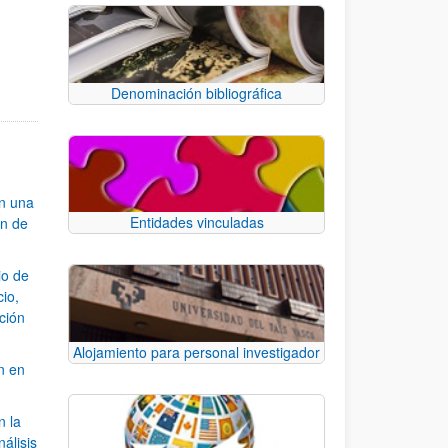
Denominación bibliográfica
an una
Entidades vinculadas
ón de
io de
cio,
ación
Alojamiento para personal investigador
n en
n la
álisis