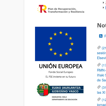
Not
(2
sesió
Elsevi
(1
RMN de
Iñaki 
de Sa
(3
las X
(1
jornad