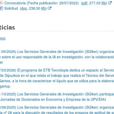
(Abre una nueva ventana)
Convocatoria (Fecha publicación: 29/07/2022)
(
pdf
, 277,03
Kb
)
(Abre una nueva ventana)
Solicitud
(
doc
, 238,50
Kb
)
icias
RSS
1/05/2026) Los Servicios Generales de Investigación (SGIker) organiz
n sobre el uso responsable de la IA en investigación, con la colaboraci
er
7/03/2026) El programa de ETB Tecnólopis dedica un espacio al Servic
 Gipuzkoa en el que relata el trabajo que realiza el Técnico del Servi
Santos, a la hora de caracterizar el lúpulo que se utiliza para la elabor
garlup.
1/10/2025) Los Servicios Generales de Investigación (SGIker) participa
I Jornadas de Doctorados en Economía y Empresa de la UPV/EHU
2/06/2025) Los Servicios Generales de Investigación (SGIker) organiza
a nº 28 para la discusión de resultados de los ensayos de aptitud de an