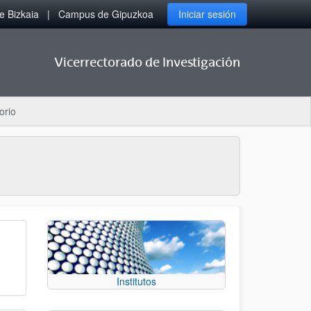
 Bizkaia
Campus de Gipuzkoa
Iniciar sesión
Vicerrectorado de Investigación
orio
Institutos