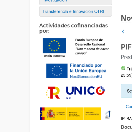
Transferencia e Innovación OTRI
No
Actividades cofinanciadas
por:
PIF
Pred
Trá
23:59
Se
Con
IP. 
Con
Doc