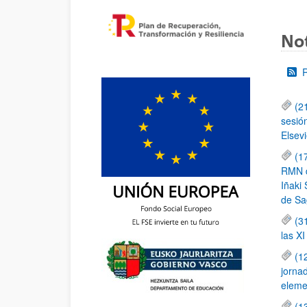
Not
(2
sesió
Elsevi
(1
RMN de
Iñaki 
de Sa
(3
las X
(1
jornad
elemen
(1