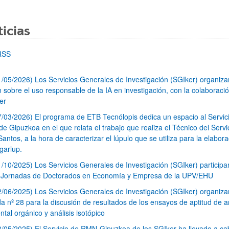
icias
RSS
1/05/2026) Los Servicios Generales de Investigación (SGIker) organiz
n sobre el uso responsable de la IA en investigación, con la colaboraci
er
7/03/2026) El programa de ETB Tecnólopis dedica un espacio al Servic
 Gipuzkoa en el que relata el trabajo que realiza el Técnico del Servi
Santos, a la hora de caracterizar el lúpulo que se utiliza para la elabor
garlup.
1/10/2025) Los Servicios Generales de Investigación (SGIker) participa
I Jornadas de Doctorados en Economía y Empresa de la UPV/EHU
2/06/2025) Los Servicios Generales de Investigación (SGIker) organiza
a nº 28 para la discusión de resultados de los ensayos de aptitud de an
tal orgánico y análisis isotópico
3/05/2025) El Servicio de RMN-Gipuzkoa de los SGIker ha llevado a ca