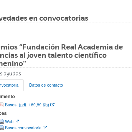
vedades en convocatorias
emios “Fundación Real Academia de
ncias al joven talento científico
menino"
s ayudas
vocatoria
Datos de contacto
umento
vocatoria
(Abre una nueva ventana)
Bases
(
pdf
, 189,89
Kb
)
ces
(Abre una nueva ventana)
Web
(Abre una nueva ventana)
Bases convocatoria