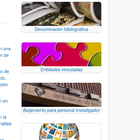
Denominación bibliográfica
an una
ón de
Entidades vinculadas
io de
cio,
ación
n en
Alojamiento para personal investigador
n la
álisis
bo