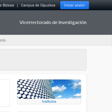
 Bizkaia
Campus de Gipuzkoa
Iniciar sesión
Vicerrectorado de Investigación
orio
Institutos