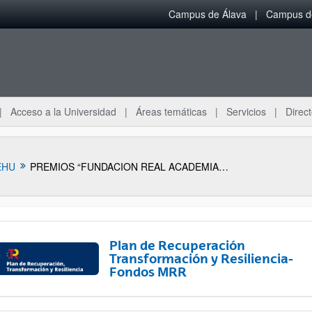
Campus de Álava
Campus de
Acceso a la Universidad
Áreas temáticas
Servicios
Direct
EHU
PREMIOS “FUNDACION REAL ACADEMIA DE CIENCIAS AL JOVEN TALENTO CIENTÍFICO FEMENINO" 2022
Plan de Recuperación
Transformación y Resiliencia-
Fondos MRR
ar subpáginas