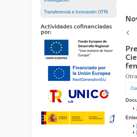
Transferencia e Innovación OTRI
No
Actividades cofinanciadas
por:
Pr
Cie
fe
Otra
Con
Doc
Con
Enla