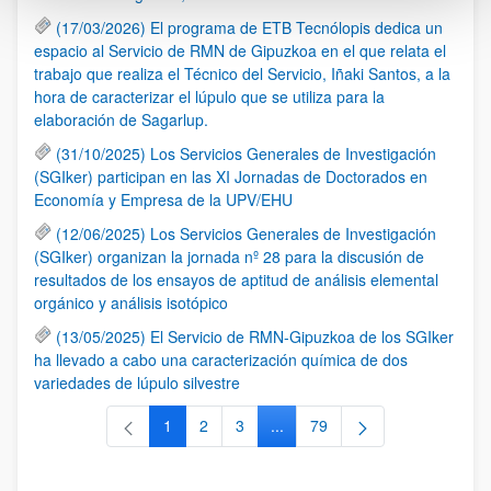
(17/03/2026) El programa de ETB Tecnólopis dedica un
espacio al Servicio de RMN de Gipuzkoa en el que relata el
trabajo que realiza el Técnico del Servicio, Iñaki Santos, a la
hora de caracterizar el lúpulo que se utiliza para la
elaboración de Sagarlup.
(31/10/2025) Los Servicios Generales de Investigación
(SGIker) participan en las XI Jornadas de Doctorados en
Economía y Empresa de la UPV/EHU
(12/06/2025) Los Servicios Generales de Investigación
(SGIker) organizan la jornada nº 28 para la discusión de
resultados de los ensayos de aptitud de análisis elemental
orgánico y análisis isotópico
(13/05/2025) El Servicio de RMN-Gipuzkoa de los SGIker
ha llevado a cabo una caracterización química de dos
variedades de lúpulo silvestre
1
2
3
...
79
Página
Página
Página
Páginas intermedias Use TAB 
Página