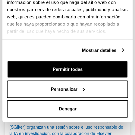
información sobre el uso que haga del sitio web con
RESUMEN DE PROCEDIMIENTO UPV EHU)
nuestros partners de redes sociales, publicidad y análisis
web, quienes pueden combinarla con otra información
Convocatoria
que les haya proporcionado o que hayan recopilado a
Documentos
partir del uso que haya hecho de sus servicios.
Convocatoria
(Abre una nueva ventana)
Convocatoria
(
pdf
, 660,66
Kb
)
(Abre una nueva ventana)
Resumen
(
pdf
, 106,24
Kb
)
Mostrar detalles
Enlaces
Web helbidea
Youtuben jarritako laguntza
Permitir todas
Personalizar
Noticias
RSS
Denegar
(21/05/2026) Los Servicios Generales de Investigación
(SGIker) organizan una sesión sobre el uso responsable de
la IA en investigación, con la colaboración de Elsevier