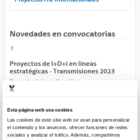
Novedades en convocatorias
Proyectos de I+D+i en líneas
estratégicas - Transmisiones 2023
Proyecto de investigación
Plazo de presentación cerrado: 03/07/2023 - 28/07/2023
14:00
Esta página web usa cookies
Los/las interesados/as de la UPV/EHU dispondrán de
Las cookies de este sitio web se usan para personalizar
plazo hasta el 14 de julio de 2023 para comunicar su
el contenido y los anuncios, ofrecer funciones de redes
intención de participar en la convocatoria en la
sociales y analizar el tráfico. Además, compartimos
dirección e-mail convocatorias.dgi@ehu.eus (VER