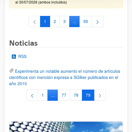
al 30/07/2026 (ambos incluídos)
1
2
3
...
95
Página
Página
Página
Páginas intermedias Use TAB 
Página
Noticias
RSS
Experimenta un notable aumento el número de artículos
científicos con mención expresa a SGIker publicados en el
año 2010
1
...
77
78
79
Página
Páginas intermedias Use TAB para despla
Página
Página
Página