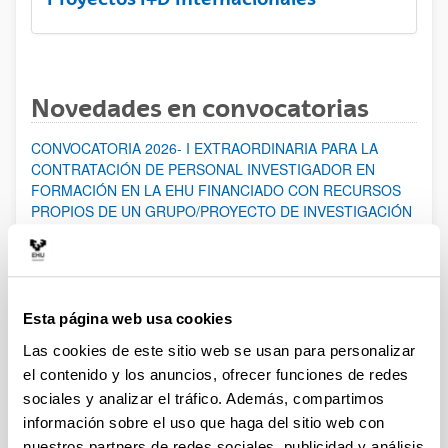
Novedades en convocatorias
CONVOCATORIA 2026- I EXTRAORDINARIA PARA LA
CONTRATACIÓN DE PERSONAL INVESTIGADOR EN
FORMACIÓN EN LA EHU FINANCIADO CON RECURSOS
PROPIOS DE UN GRUPO/PROYECTO DE INVESTIGACIÓN
Abierto el plazo de presentación: 07/08/2026 - 14/08/2026
ABIERTO EL PLAZO DE PRESENTACIÓN DE SOLICITUDES
HASTA EL 14/08/2026
Esta página web usa cookies
Ayudas para financiación de la adquisición y renovación de
infraestructura científica y fondos bibliográficos en la
Las cookies de este sitio web se usan para personalizar
UPV/EHU 2026
el contenido y los anuncios, ofrecer funciones de redes
Trámite abierto
sociales y analizar el tráfico. Además, compartimos
información sobre el uso que haga del sitio web con
25/03/2026: Corrección de errores del listado provisional de
solicitudes admitidas y excluidas. 23/03/2026: Relación
nuestros partners de redes sociales, publicidad y análisis