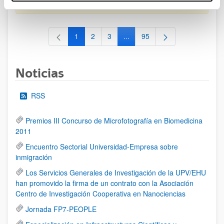
al 30/07/2026 (ambos incluídos)
1
2
3
...
95
Página
Página
Página
Páginas intermedias Use TAB 
Página
Noticias
RSS
Premios III Concurso de Microfotografía en Biomedicina
2011
Encuentro Sectorial Universidad-Empresa sobre
inmigración
Los Servicios Generales de Investigación de la UPV/EHU
han promovido la firma de un contrato con la Asociación
Centro de Investigación Cooperativa en Nanociencias
Jornada FP7-PEOPLE