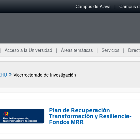
Campus de Álava
Campus de
Acceso a la Universidad
Áreas temáticas
Servicios
Direct
EHU
Vicerrectorado de Investigación
Plan de Recuperación
Transformación y Resiliencia-
Fondos MRR
ar subpáginas