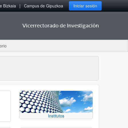
 Bizkaia
Campus de Gipuzkoa
Iniciar sesión
Vicerrectorado de Investigación
orio
Institutos