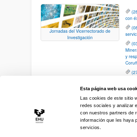
(2
con é
(0
Jornadas del Vicerrectorado de
servi
Investigación
(0
Minera
y resp
Coruñ
(2
dispo
Anima
Esta página web usa cook
(2
Las cookies de este sitio 
Movil
redes sociales y analizar 
con nuestros partners de r
información que les haya 
servicios.