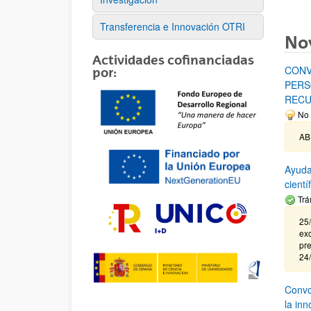
Transferencia e Innovación OTRI
No
Actividades cofinanciadas
CONV
por:
PERS
RECU
No 
AB
Ayuda
cient
Trá
25/
exc
pre
24
Convoc
la in