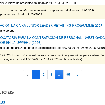
erto el plazo de presentación: 01/07/2026 - 16/09/2026 13:00
zo interno para envío documentación: propuestas individuales 14/09/2026,
opuestas coordinadas 11/09/2026
ACION LA CAIXA JUNIOR LEADER RETAINING PROGRAMME 2027
mite abierto
OCATORIA PARA LA CONTRATACIÓN DE PERSONAL INVESTIGAD
OR EN LA UPV/EHU (2026)
mite abierto (Plazo de presentación de solicitudes: 03/06/2026 - 25/06/2026 23:59)
07/2026: Listado provisional de solicitudes admitidas y excluidas para evaluación.
zo alegaciones: del 17/07/2026 al 30/07/2026 (ambos incluídos)
1
2
3
...
95
Página
Página
Página
Páginas intermedias Use TAB 
Página
icias
RSS