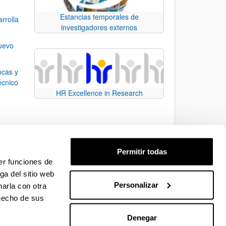
Estancias temporales de
rrolla
investigadores externos
nuevo
ocas y
écnico
HR Excellence in Research
n el
Permitir todas
 la
er funciones de
ga del sitio web
Personalizar
arla con otra
e.
 TAB para desplazarse.
 hecho de sus
Denegar