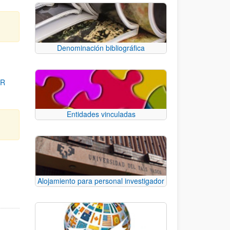
Denominación bibliográfica
OR
Entidades vinculadas
para desplazarse.
Alojamiento para personal investigador