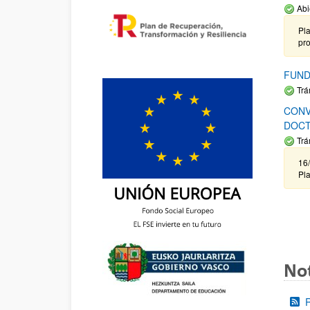
Abi
Pla
pr
FUND
Trá
CONV
DOCT
Trá
16/
Pla
Not