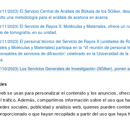
8/11/2023) El Servicio Central de Análisis de Bizkaia de los SGIker, desa
xito una metodología para el análisis de acetona en ácaros.
8/11/2023) El Servicio de Rayos X: Moléculas y Materiales, ofrece un 
cio de tomografía, en su unidad.
3/11/2023) El personal técnico del Servicio de Rayos X (unidades de R
les y Moléculas y Materiales) participa en la “VI reunión de personal t
onsables de servicios de difracción” celebrado en la Universidad de la
a.
7/10/2023) Los Servicios Generales de Investigación (SGIker), ponen a
sición de toda la comunidad investigadora una Unidad de Fenotipado e
lario de Bizkaia.
ies
3/10/2023) Nueva edición de la convocatoria del Programa de Ayudas a
web se usan para personalizar el contenido y los anuncios, ofrec
idad Internacional CERU On the Move
el tráfico. Además, compartimos información sobre el uso que ha
1
...
4
5
6
...
79
edes sociales, publicidad y análisis web, quienes pueden combin
Página
Páginas intermedias Use TAB para desplazars
Página
Página
Página
Páginas intermedias Use
Página
proporcionado o que hayan recopilado a partir del uso que haya