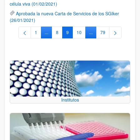
célula viva (01/02/2021)
Aprobada la nueva Carta de Servicios de los SGIker
(26/01/2021)
1
...
8
9
10
...
79
Página
Páginas intermedias Use TAB para desplazarse
Página
Página
Página
Páginas intermedias Use
Página
Institutos