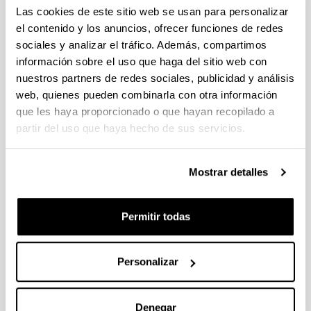
individuales 14/09/2026, propuestas coordinadas 11/09/2026
Las cookies de este sitio web se usan para personalizar
el contenido y los anuncios, ofrecer funciones de redes
FUNDACION LA CAIXA JUNIOR LEADER RETAINING
sociales y analizar el tráfico. Además, compartimos
PROGRAMME 2027
información sobre el uso que haga del sitio web con
Trámite abierto
nuestros partners de redes sociales, publicidad y análisis
CONVOCATORIA PARA LA CONTRATACIÓN DE
web, quienes pueden combinarla con otra información
PERSONAL INVESTIGADOR DOCTOR EN LA UPV/EHU
que les haya proporcionado o que hayan recopilado a
(2026)
partir del uso que haya hecho de sus servicios.
Trámite abierto (Plazo de presentación de solicitudes: 03/06/2026 -
25/06/2026 23:59)
16/07/2026: Listado provisional de solicitudes admitidas y
Mostrar detalles
excluidas para evaluación. Plazo alegaciones: del 17/07/2026
al 30/07/2026 (ambos incluídos)
Permitir todas
CONVOCATORIA 2026-I PARA LA CONTRATACIÓN DE
PERSONAL INVESTIGADOR EN FORMACIÓN EN LA EHU
FINANCIADO CON RECURSOS PROPIOS DE UN
Personalizar
GRUPO/PROYECTO DE INVESTIGACIÓN
09/07/2026: Fase 2. Resolución Definitiva de concedidos y
denegados
Denegar