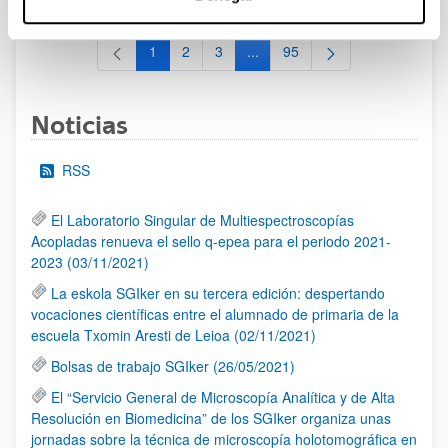
1
2
3
...
95
Página
Página
Página
Páginas intermedias Use TAB 
Página
Noticias
RSS
El Laboratorio Singular de Multiespectroscopías
Acopladas renueva el sello q-epea para el periodo 2021-
2023 (03/11/2021)
La eskola SGIker en su tercera edición: despertando
vocaciones científicas entre el alumnado de primaria de la
escuela Txomin Aresti de Leioa (02/11/2021)
Bolsas de trabajo SGIker (26/05/2021)
El “Servicio General de Microscopía Analítica y de Alta
Resolución en Biomedicina” de los SGIker organiza unas
jornadas sobre la técnica de microscopía holotomográfica en