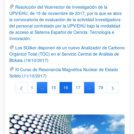
Resolución del Vicerrector de Investigación de la
UPV/EHU, de 15 de noviembre de 2017, por la que se abre
la convocatoria de evaluación de la actividad investigadora
del personal contratado por la UPV/EHU bajo la modalidad
de acceso al Sistema Español de Ciencia, Tecnología e
Innovación.
Los SGIker disponen de un nuevo Analizador de Carbono
Orgánico Total (TOC) en el Servicio Central de Análisis de
Bizkaia (19/10/2017)
III Curso de Resonancia Magnética Nuclear de Estado
Solido (11/10/2017)
1
...
15
16
17
...
79
Página
Páginas intermedias Use TAB para desplazarse.
Página
Página
Página
Páginas intermedias Us
Página