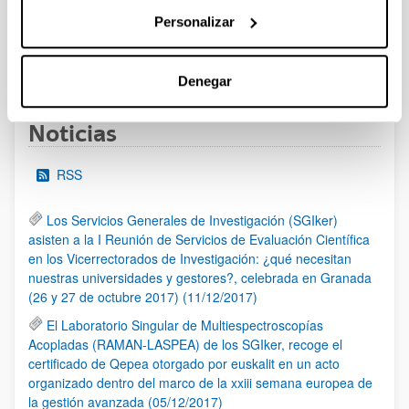
al 30/07/2026 (ambos incluídos)
Personalizar
1
2
3
...
95
Página
Página
Página
Páginas intermedias Use TAB 
Página
Denegar
Noticias
RSS
Los Servicios Generales de Investigación (SGIker)
asisten a la I Reunión de Servicios de Evaluación Científica
en los Vicerrectorados de Investigación: ¿qué necesitan
nuestras universidades y gestores?, celebrada en Granada
(26 y 27 de octubre 2017) (11/12/2017)
El Laboratorio Singular de Multiespectroscopías
Acopladas (RAMAN-LASPEA) de los SGIker, recoge el
certificado de Qepea otorgado por euskalit en un acto
organizado dentro del marco de la xxiii semana europea de
la gestión avanzada (05/12/2017)