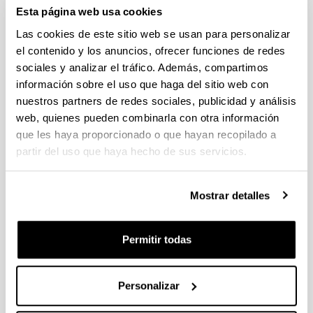
individuales 14/09/2026, propuestas coordinadas 11/09/2026
Esta página web usa cookies
Las cookies de este sitio web se usan para personalizar
FUNDACION LA CAIXA JUNIOR LEADER RETAINING
PROGRAMME 2027
el contenido y los anuncios, ofrecer funciones de redes
Trámite abierto
sociales y analizar el tráfico. Además, compartimos
información sobre el uso que haga del sitio web con
CONVOCATORIA PARA LA CONTRATACIÓN DE
PERSONAL INVESTIGADOR DOCTOR EN LA UPV/EHU
nuestros partners de redes sociales, publicidad y análisis
(2026)
web, quienes pueden combinarla con otra información
Trámite abierto (Plazo de presentación de solicitudes: 03/06/2026 -
que les haya proporcionado o que hayan recopilado a
25/06/2026 23:59)
partir del uso que haya hecho de sus servicios.
16/07/2026: Listado provisional de solicitudes admitidas y
excluidas para evaluación. Plazo alegaciones: del 17/07/2026
al 30/07/2026 (ambos incluídos)
Mostrar detalles
CONVOCATORIA 2026-I PARA LA CONTRATACIÓN DE
PERSONAL INVESTIGADOR EN FORMACIÓN EN LA EHU
Permitir todas
FINANCIADO CON RECURSOS PROPIOS DE UN
GRUPO/PROYECTO DE INVESTIGACIÓN
Personalizar
09/07/2026: Fase 2. Resolución Definitiva de concedidos y
denegados