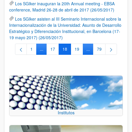
Los SGIker inauguran la 20th Annual meeting - EBSA
conference, Madrid 26-28 de abril de 2017 (26/05/2017)
Los SGIker asisten al III Seminario Internacional sobre la
Internacionalización de la Universidad: Asunto de Desarrollo
Estratégico y Diferenciación Institucional, en Barcelona (17-
19 mayo 2017) (26/05/2017)
1
...
17
18
19
...
79
Página
Páginas intermedias Use TAB para desplazarse.
Página
Página
Página
Páginas intermedias Us
Página
Institutos