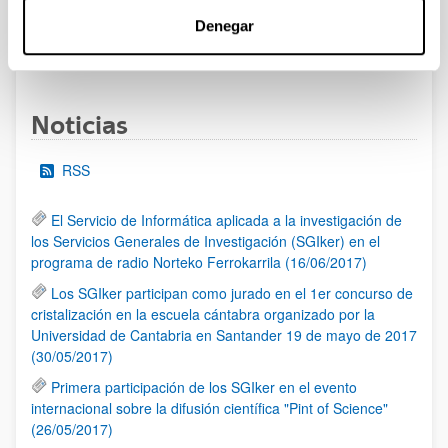
Denegar
1
2
3
...
95
Página
Página
Página
Páginas intermedias Use TAB 
Página
Noticias
RSS
El Servicio de Informática aplicada a la investigación de
los Servicios Generales de Investigación (SGIker) en el
programa de radio Norteko Ferrokarrila (16/06/2017)
Los SGIker participan como jurado en el 1er concurso de
cristalización en la escuela cántabra organizado por la
Universidad de Cantabria en Santander 19 de mayo de 2017
(30/05/2017)
Primera participación de los SGIker en el evento
internacional sobre la difusión científica "Pint of Science"
(26/05/2017)