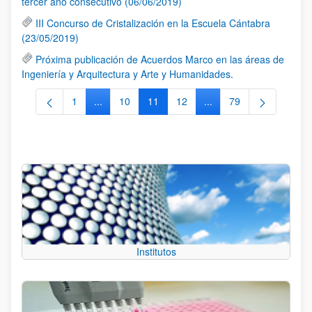
tercer año consecutivo (06/06/2019)
III Concurso de Cristalización en la Escuela Cántabra
(23/05/2019)
Próxima publicación de Acuerdos Marco en las áreas de
Ingeniería y Arquitectura y Arte y Humanidades.
1
...
10
11
12
...
79
Página
Páginas intermedias Use TAB para desplazarse.
Página
Página
Página
Páginas intermedias Us
Página
Institutos