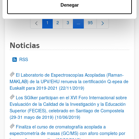
al 30/07/2026 (ambos incluídos)
Denegar
1
2
3
...
95
Página
Página
Página
Páginas intermedias Use TAB 
Página
Noticias
RSS
El Laboratorio de Espectroscopías Acopladas (Raman-
MAKLAB) de la UPV/EHU renueva la certificación Q-epea de
Euskalit para 2019-2021 (22/11/2019)
Los SGIker participan en el XVI Foro Internacional sobre
Evaluación de la Calidad de la Investigación y la Educación
Superior (FECIES), celebrado en Santiago de Compostela
(29-31 mayo de 2019) (10/06/2019)
Finaliza el curso de cromatografía acoplada a
espectrometría de masas (GC/MS) con aforo completo por