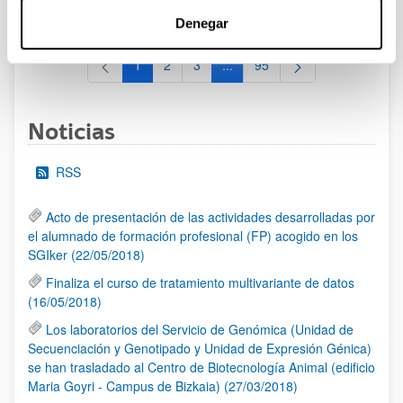
al 30/07/2026 (ambos incluídos)
Denegar
1
2
3
...
95
Página
Página
Página
Páginas intermedias Use TAB 
Página
Noticias
RSS
Acto de presentación de las actividades desarrolladas por
el alumnado de formación profesional (FP) acogido en los
SGIker (22/05/2018)
Finaliza el curso de tratamiento multivariante de datos
(16/05/2018)
Los laboratorios del Servicio de Genómica (Unidad de
Secuenciación y Genotipado y Unidad de Expresión Génica)
se han trasladado al Centro de Biotecnología Animal (edificio
Maria Goyri - Campus de Bizkaia) (27/03/2018)