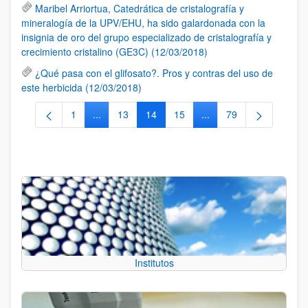
Maribel Arriortua, Catedrática de cristalografía y
mineralogía de la UPV/EHU, ha sido galardonada con la
insignia de oro del grupo especializado de cristalografía y
crecimiento cristalino (GE3C) (12/03/2018)
¿Qué pasa con el glifosato?. Pros y contras del uso de
este herbicida (12/03/2018)
1
...
13
14
15
...
79
Página
Páginas intermedias Use TAB para desplazarse.
Página
Página
Página
Páginas intermedias Us
Página
Institutos