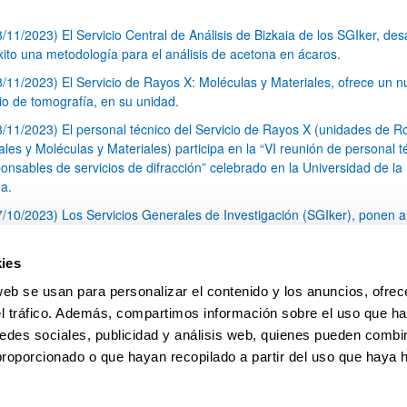
8/11/2023) El Servicio Central de Análisis de Bizkaia de los SGIker, desa
xito una metodología para el análisis de acetona en ácaros.
8/11/2023) El Servicio de Rayos X: Moléculas y Materiales, ofrece un 
cio de tomografía, en su unidad.
3/11/2023) El personal técnico del Servicio de Rayos X (unidades de R
les y Moléculas y Materiales) participa en la “VI reunión de personal t
onsables de servicios de difracción” celebrado en la Universidad de la
a.
7/10/2023) Los Servicios Generales de Investigación (SGIker), ponen a
sición de toda la comunidad investigadora una Unidad de Fenotipado e
lario de Bizkaia.
ies
3/10/2023) Nueva edición de la convocatoria del Programa de Ayudas a
web se usan para personalizar el contenido y los anuncios, ofrec
idad Internacional CERU On the Move
el tráfico. Además, compartimos información sobre el uso que ha
1
...
4
5
6
...
79
edes sociales, publicidad y análisis web, quienes pueden combin
Página
Páginas intermedias Use TAB para desplazars
Página
Página
Página
Páginas intermedias Use
Página
proporcionado o que hayan recopilado a partir del uso que haya