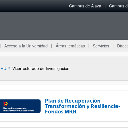
Campus de Álava
Campus de
Acceso a la Universidad
Áreas temáticas
Servicios
Direct
EHU
Vicerrectorado de Investigación
Plan de Recuperación
Transformación y Resiliencia-
Fondos MRR
ar subpáginas