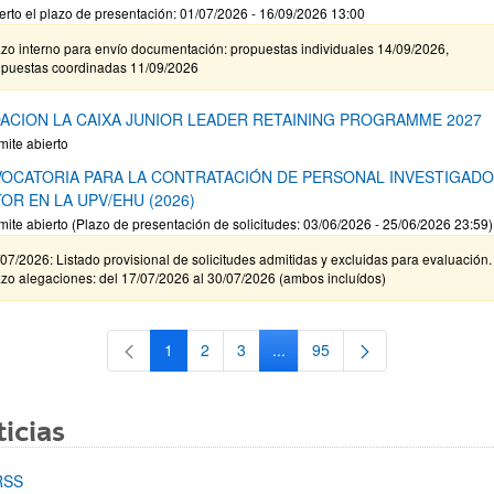
erto el plazo de presentación: 01/07/2026 - 16/09/2026 13:00
zo interno para envío documentación: propuestas individuales 14/09/2026,
opuestas coordinadas 11/09/2026
ACION LA CAIXA JUNIOR LEADER RETAINING PROGRAMME 2027
mite abierto
OCATORIA PARA LA CONTRATACIÓN DE PERSONAL INVESTIGAD
OR EN LA UPV/EHU (2026)
mite abierto (Plazo de presentación de solicitudes: 03/06/2026 - 25/06/2026 23:59)
07/2026: Listado provisional de solicitudes admitidas y excluidas para evaluación.
zo alegaciones: del 17/07/2026 al 30/07/2026 (ambos incluídos)
1
2
3
...
95
Página
Página
Página
Páginas intermedias Use TAB 
Página
icias
RSS