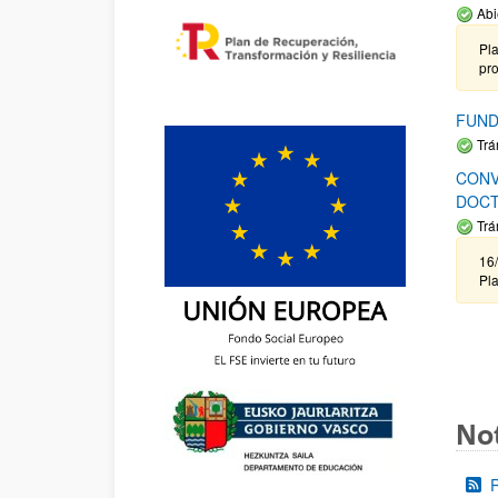
Abi
Pla
pr
FUND
Trá
CONV
DOCT
Trá
16/
Pla
Not