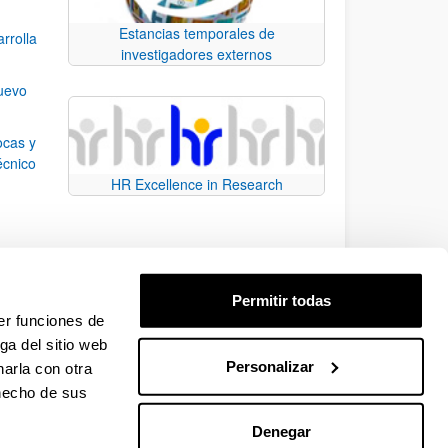
Estancias temporales de
rrolla
investigadores externos
nuevo
ocas y
écnico
HR Excellence in Research
n el
Permitir todas
 la
er funciones de
ga del sitio web
Personalizar
arla con otra
e.
 TAB para desplazarse.
 hecho de sus
Denegar