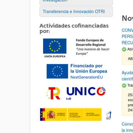
Transferencia e Innovación OTRI
No
Actividades cofinanciadas
CONV
por:
PERS
RECU
Abi
AB
Ayuda
cient
Trá
25/
exc
pre
24
Convoc
la in