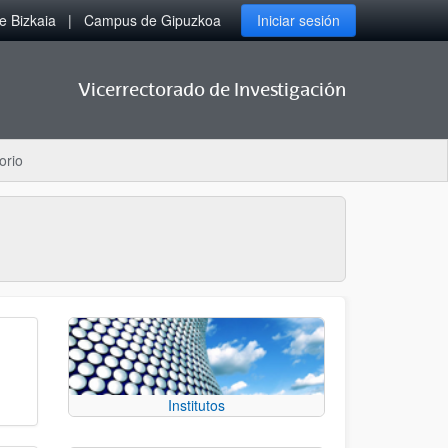
 Bizkaia
Campus de Gipuzkoa
Iniciar sesión
Vicerrectorado de Investigación
orio
Institutos