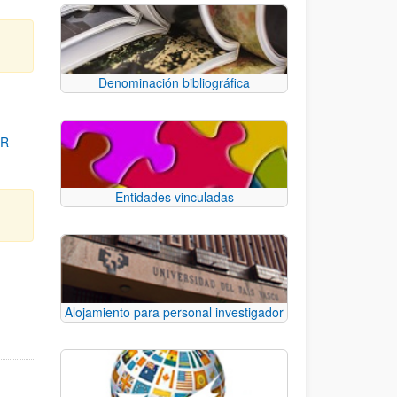
Denominación bibliográfica
OR
Entidades vinculadas
para desplazarse.
Alojamiento para personal investigador