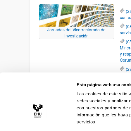
(2
con é
(0
Jornadas del Vicerrectorado de
servi
Investigación
(0
Minera
y resp
Coruñ
(2
dispo
Anima
Esta página web usa cook
(2
Las cookies de este sitio 
Movil
redes sociales y analizar 
con nuestros partners de r
información que les haya 
servicios.