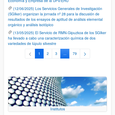
Economía y Empresa de la UPV/EHU
(12/06/2025) Los Servicios Generales de Investigación
(SGIker) organizan la jornada nº 28 para la discusión de
resultados de los ensayos de aptitud de análisis elemental
orgánico y análisis isotópico
(13/05/2025) El Servicio de RMN-Gipuzkoa de los SGIker
ha llevado a cabo una caracterización química de dos
variedades de lúpulo silvestre
1
2
3
...
79
Página
Página
Página
Páginas intermedias Use TAB 
Página
Institutos