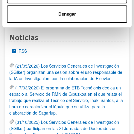
Denegar
1
2
3
...
95
Página
Página
Página
Páginas intermedias Use TAB 
Página
Noticias
RSS
(21/05/2026) Los Servicios Generales de Investigación
(SGIker) organizan una sesión sobre el uso responsable de
la IA en investigación, con la colaboración de Elsevier
(17/03/2026) El programa de ETB Tecnólopis dedica un
espacio al Servicio de RMN de Gipuzkoa en el que relata el
trabajo que realiza el Técnico del Servicio, Iñaki Santos, a la
hora de caracterizar el lúpulo que se utiliza para la
elaboración de Sagarlup.
(31/10/2025) Los Servicios Generales de Investigación
(SGIker) participan en las XI Jornadas de Doctorados en