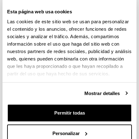
individuales 14/09/2026, propuestas coordinadas 11/09/2026
Esta página web usa cookies
FUNDACION LA CAIXA JUNIOR LEADER RETAINING
Las cookies de este sitio web se usan para personalizar
PROGRAMME 2027
Trámite abierto
el contenido y los anuncios, ofrecer funciones de redes
sociales y analizar el tráfico. Además, compartimos
CONVOCATORIA PARA LA CONTRATACIÓN DE
información sobre el uso que haga del sitio web con
PERSONAL INVESTIGADOR DOCTOR EN LA UPV/EHU
(2026)
nuestros partners de redes sociales, publicidad y análisis
Trámite abierto (Plazo de presentación de solicitudes: 03/06/2026 -
web, quienes pueden combinarla con otra información
25/06/2026 23:59)
que les haya proporcionado o que hayan recopilado a
partir del uso que haya hecho de sus servicios.
16/07/2026: Listado provisional de solicitudes admitidas y
excluidas para evaluación. Plazo alegaciones: del 17/07/2026
al 30/07/2026 (ambos incluídos)
Mostrar detalles
CONVOCATORIA 2026-I PARA LA CONTRATACIÓN DE
PERSONAL INVESTIGADOR EN FORMACIÓN EN LA EHU
FINANCIADO CON RECURSOS PROPIOS DE UN
Permitir todas
GRUPO/PROYECTO DE INVESTIGACIÓN
09/07/2026: Fase 2. Resolución Definitiva de concedidos y
Personalizar
denegados