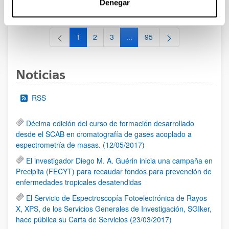
Denegar
al 30/07/2026 (ambos incluídos)
1
2
3
...
95
Página
Página
Página
Páginas intermedias Use TAB 
Página
Noticias
RSS
Décima edición del curso de formación desarrollado
desde el SCAB en cromatografía de gases acoplado a
espectrometría de masas. (12/05/2017)
El investigador Diego M. A. Guérin inicia una campaña en
Precipita (FECYT) para recaudar fondos para prevención de
enfermedades tropicales desatendidas
El Servicio de Espectroscopía Fotoelectrónica de Rayos
X, XPS, de los Servicios Generales de Investigación, SGIker,
hace pública su Carta de Servicios (23/03/2017)