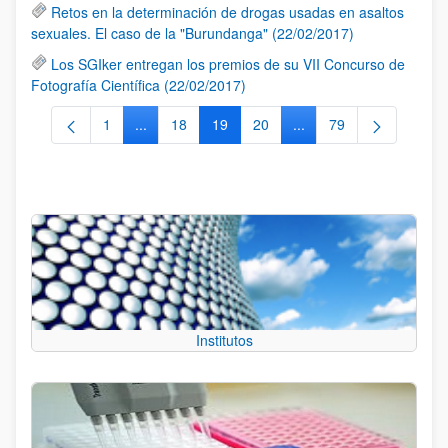
Retos en la determinación de drogas usadas en asaltos
sexuales. El caso de la "Burundanga" (22/02/2017)
Los SGIker entregan los premios de su VII Concurso de
Fotografía Científica (22/02/2017)
1
...
18
19
20
...
79
Página
Páginas intermedias Use TAB para desplazarse.
Página
Página
Página
Páginas intermedias Us
Página
Institutos