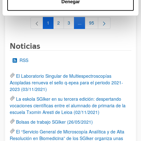
Denegar
al 30/07/2026 (ambos incluídos)
1
2
3
...
95
Página
Página
Página
Páginas intermedias Use TAB 
Página
Noticias
RSS
El Laboratorio Singular de Multiespectroscopías
Acopladas renueva el sello q-epea para el periodo 2021-
2023 (03/11/2021)
La eskola SGIker en su tercera edición: despertando
vocaciones científicas entre el alumnado de primaria de la
escuela Txomin Aresti de Leioa (02/11/2021)
Bolsas de trabajo SGIker (26/05/2021)
El “Servicio General de Microscopía Analítica y de Alta
Resolución en Biomedicina” de los SGIker organiza unas