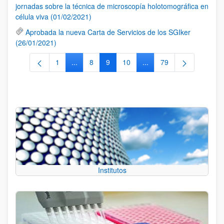
jornadas sobre la técnica de microscopía holotomográfica en
célula viva (01/02/2021)
Aprobada la nueva Carta de Servicios de los SGIker
(26/01/2021)
1
...
8
9
10
...
79
Página
Páginas intermedias Use TAB para desplazarse
Página
Página
Página
Páginas intermedias Use
Página
Institutos