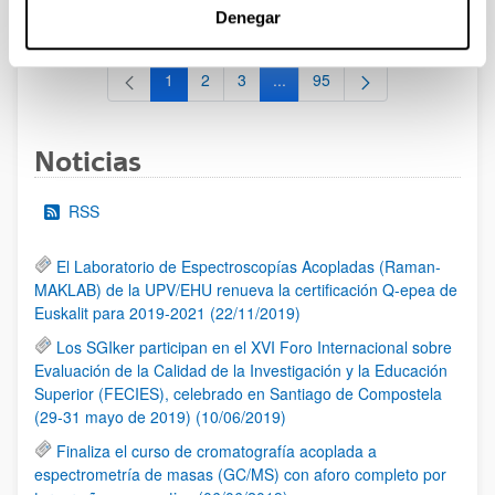
al 30/07/2026 (ambos incluídos)
Denegar
1
2
3
...
95
Página
Página
Página
Páginas intermedias Use TAB 
Página
Noticias
RSS
El Laboratorio de Espectroscopías Acopladas (Raman-
MAKLAB) de la UPV/EHU renueva la certificación Q-epea de
Euskalit para 2019-2021 (22/11/2019)
Los SGIker participan en el XVI Foro Internacional sobre
Evaluación de la Calidad de la Investigación y la Educación
Superior (FECIES), celebrado en Santiago de Compostela
(29-31 mayo de 2019) (10/06/2019)
Finaliza el curso de cromatografía acoplada a
espectrometría de masas (GC/MS) con aforo completo por