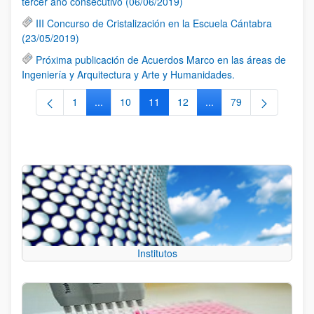
tercer año consecutivo (06/06/2019)
III Concurso de Cristalización en la Escuela Cántabra
(23/05/2019)
Próxima publicación de Acuerdos Marco en las áreas de
Ingeniería y Arquitectura y Arte y Humanidades.
1
...
10
11
12
...
79
Página
Páginas intermedias Use TAB para desplazarse.
Página
Página
Página
Páginas intermedias Us
Página
Institutos