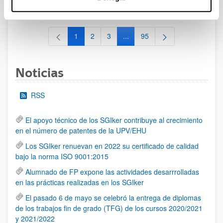
al 30/07/2026 (ambos incluídos)
1
2
3
...
95
Página
Página
Página
Páginas intermedias Use TAB 
Página
Noticias
RSS
El apoyo técnico de los SGIker contribuye al crecimiento
en el número de patentes de la UPV/EHU
Los SGIker renuevan en 2022 su certificado de calidad
bajo la norma ISO 9001:2015
Alumnado de FP expone las actividades desarrrolladas
en las prácticas realizadas en los SGIker
El pasado 6 de mayo se celebró la entrega de diplomas
de los trabajos fin de grado (TFG) de los cursos 2020/2021
y 2021/2022