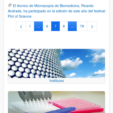
El técnico de Microscopía de Biomedicina, Ricardo
Andrade, ha participado en la edición de este año del festival
Pint of Science
1
...
6
7
8
...
79
Página
Páginas intermedias Use TAB para desplazars
Página
Página
Página
Páginas intermedias Use
Página
Institutos