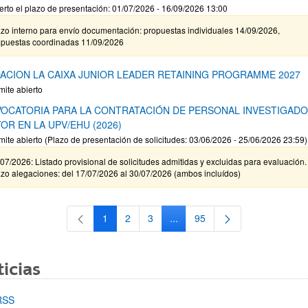
erto el plazo de presentación: 01/07/2026 - 16/09/2026 13:00
zo interno para envío documentación: propuestas individuales 14/09/2026,
opuestas coordinadas 11/09/2026
ACION LA CAIXA JUNIOR LEADER RETAINING PROGRAMME 2027
mite abierto
OCATORIA PARA LA CONTRATACIÓN DE PERSONAL INVESTIGAD
OR EN LA UPV/EHU (2026)
mite abierto (Plazo de presentación de solicitudes: 03/06/2026 - 25/06/2026 23:59)
07/2026: Listado provisional de solicitudes admitidas y excluidas para evaluación.
zo alegaciones: del 17/07/2026 al 30/07/2026 (ambos incluídos)
1
2
3
...
95
Página
Página
Página
Páginas intermedias Use TAB 
Página
icias
RSS