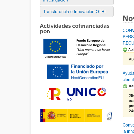
Transferencia e Innovación OTRI
No
Actividades cofinanciadas
CONV
por:
PERS
RECU
Abi
AB
Ayuda
cient
Trá
25/
exc
pre
24
Convoc
la in