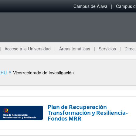
Campus de Álava
Campus de
Acceso a la Universidad
Áreas temáticas
Servicios
Direct
EHU
Vicerrectorado de Investigación
Plan de Recuperación
Transformación y Resiliencia-
Fondos MRR
ar subpáginas