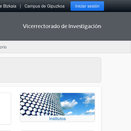
 Bizkaia
Campus de Gipuzkoa
Iniciar sesión
Vicerrectorado de Investigación
orio
Institutos