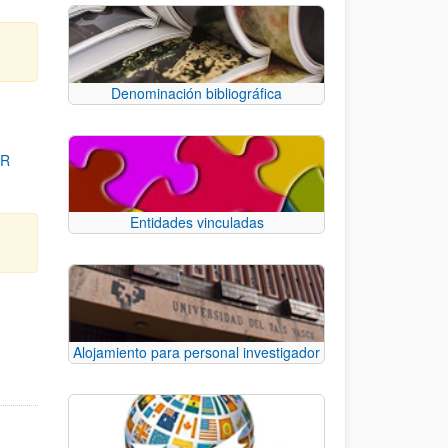
Denominación bibliográfica
OR
Entidades vinculadas
para desplazarse.
Alojamiento para personal investigador