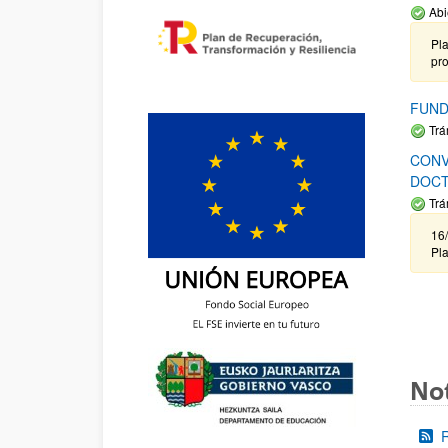
Abi
Pla
pr
FUND
Trá
CONV
DOCT
Trá
16/
Pla
Not