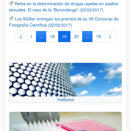
Retos en la determinación de drogas usadas en asaltos
sexuales. El caso de la "Burundanga" (22/02/2017)
Los SGIker entregan los premios de su VII Concurso de
Fotografía Científica (22/02/2017)
1
...
18
19
20
...
79
Página
Páginas intermedias Use TAB para desplazarse.
Página
Página
Página
Páginas intermedias Us
Página
Institutos