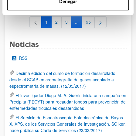
Denegar
al 30/07/2026 (ambos incluídos)
1
2
3
...
95
Página
Página
Página
Páginas intermedias Use TAB 
Página
Noticias
RSS
Décima edición del curso de formación desarrollado
desde el SCAB en cromatografía de gases acoplado a
espectrometría de masas. (12/05/2017)
El investigador Diego M. A. Guérin inicia una campaña en
Precipita (FECYT) para recaudar fondos para prevención de
enfermedades tropicales desatendidas
El Servicio de Espectroscopía Fotoelectrónica de Rayos
X, XPS, de los Servicios Generales de Investigación, SGIker,
hace pública su Carta de Servicios (23/03/2017)