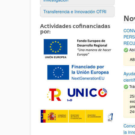
Transferencia e Innovación OTRI
No
Actividades cofinanciadas
CONV
por:
PERS
RECU
Abi
AB
Ayuda
cient
Trá
25/
exc
pre
24
Convoc
la in