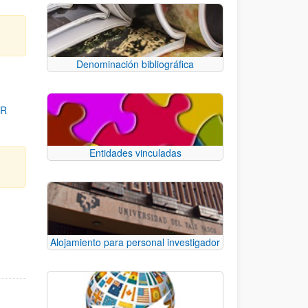
Denominación bibliográfica
OR
Entidades vinculadas
para desplazarse.
Alojamiento para personal investigador