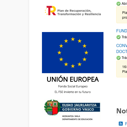
Abi
Pla
pr
FUND
Trá
CONV
DOCT
Trá
16/
Pla
Not