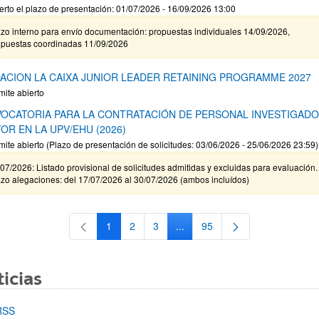
erto el plazo de presentación: 01/07/2026 - 16/09/2026 13:00
zo interno para envío documentación: propuestas individuales 14/09/2026,
opuestas coordinadas 11/09/2026
ACION LA CAIXA JUNIOR LEADER RETAINING PROGRAMME 2027
mite abierto
OCATORIA PARA LA CONTRATACIÓN DE PERSONAL INVESTIGAD
OR EN LA UPV/EHU (2026)
mite abierto (Plazo de presentación de solicitudes: 03/06/2026 - 25/06/2026 23:59)
07/2026: Listado provisional de solicitudes admitidas y excluidas para evaluación.
zo alegaciones: del 17/07/2026 al 30/07/2026 (ambos incluídos)
1
2
3
...
95
Página
Página
Página
Páginas intermedias Use TAB 
Página
icias
RSS