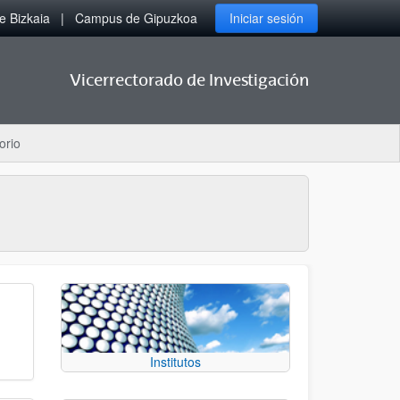
 Bizkaia
Campus de Gipuzkoa
Iniciar sesión
Vicerrectorado de Investigación
orio
Institutos