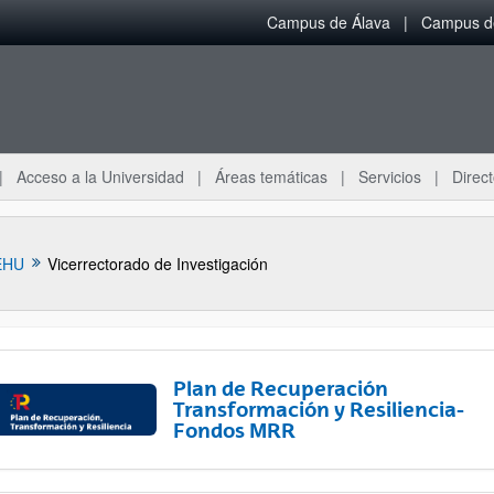
Campus de Álava
Campus de
Acceso a la Universidad
Áreas temáticas
Servicios
Direct
EHU
Vicerrectorado de Investigación
Plan de Recuperación
Transformación y Resiliencia-
Fondos MRR
ar subpáginas