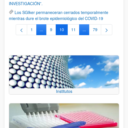
INVESTIGACIÓN”.
Los SGIker permaneceran cerrados temporalmente
mientras dure el brote epidemiológico del COVID-19
1
...
9
10
11
...
79
Página
Páginas intermedias Use TAB para desplazarse
Página
Página
Página
Páginas intermedias Us
Página
Institutos