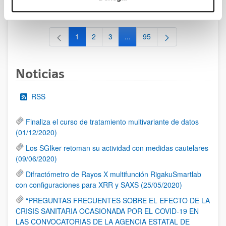
al 30/07/2026 (ambos incluídos)
1
2
3
...
95
Página
Página
Página
Páginas intermedias Use TAB 
Página
Noticias
RSS
Finaliza el curso de tratamiento multivariante de datos
(01/12/2020)
Los SGIker retoman su actividad con medidas cautelares
(09/06/2020)
Difractómetro de Rayos X multifunción RigakuSmartlab
con configuraciones para XRR y SAXS (25/05/2020)
“PREGUNTAS FRECUENTES SOBRE EL EFECTO DE LA
CRISIS SANITARIA OCASIONADA POR EL COVID-19 EN
LAS CONVOCATORIAS DE LA AGENCIA ESTATAL DE