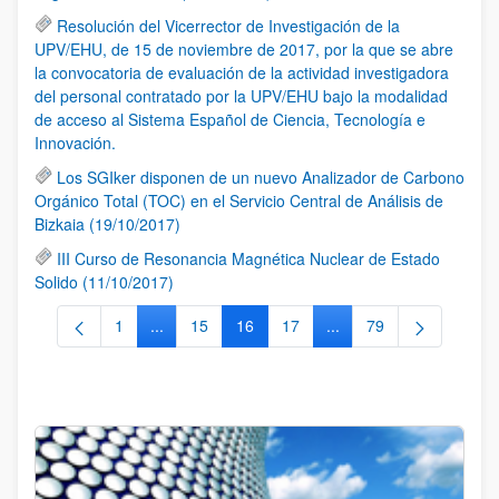
Resolución del Vicerrector de Investigación de la
UPV/EHU, de 15 de noviembre de 2017, por la que se abre
la convocatoria de evaluación de la actividad investigadora
del personal contratado por la UPV/EHU bajo la modalidad
de acceso al Sistema Español de Ciencia, Tecnología e
Innovación.
Los SGIker disponen de un nuevo Analizador de Carbono
Orgánico Total (TOC) en el Servicio Central de Análisis de
Bizkaia (19/10/2017)
III Curso de Resonancia Magnética Nuclear de Estado
Solido (11/10/2017)
1
...
15
16
17
...
79
Página
Páginas intermedias Use TAB para desplazarse.
Página
Página
Página
Páginas intermedias Us
Página