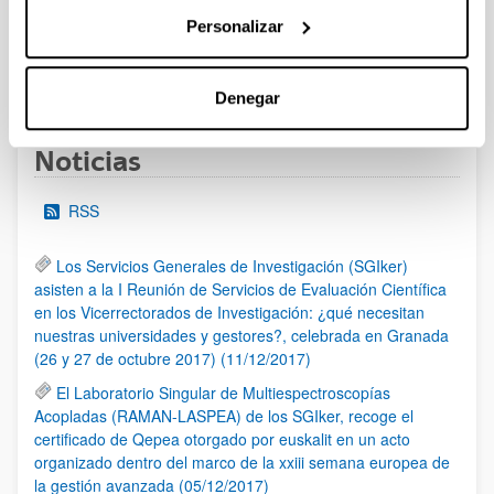
al 30/07/2026 (ambos incluídos)
Personalizar
1
2
3
...
95
Página
Página
Página
Páginas intermedias Use TAB 
Página
Denegar
Noticias
RSS
Los Servicios Generales de Investigación (SGIker)
asisten a la I Reunión de Servicios de Evaluación Científica
en los Vicerrectorados de Investigación: ¿qué necesitan
nuestras universidades y gestores?, celebrada en Granada
(26 y 27 de octubre 2017) (11/12/2017)
El Laboratorio Singular de Multiespectroscopías
Acopladas (RAMAN-LASPEA) de los SGIker, recoge el
certificado de Qepea otorgado por euskalit en un acto
organizado dentro del marco de la xxiii semana europea de
la gestión avanzada (05/12/2017)