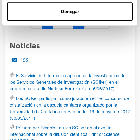
al 30/07/2026 (ambos incluídos)
Denegar
1
2
3
...
95
Página
Página
Página
Páginas intermedias Use TAB 
Página
Noticias
RSS
El Servicio de Informática aplicada a la investigación de
los Servicios Generales de Investigación (SGIker) en el
programa de radio Norteko Ferrokarrila (16/06/2017)
Los SGIker participan como jurado en el 1er concurso de
cristalización en la escuela cántabra organizado por la
Universidad de Cantabria en Santander 19 de mayo de 2017
(30/05/2017)
Primera participación de los SGIker en el evento
internacional sobre la difusión científica "Pint of Science"