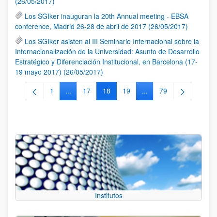
(26/05/2017)
Los SGIker inauguran la 20th Annual meeting - EBSA
conference, Madrid 26-28 de abril de 2017 (26/05/2017)
Los SGIker asisten al III Seminario Internacional sobre la
Internacionalización de la Universidad: Asunto de Desarrollo
Estratégico y Diferenciación Institucional, en Barcelona (17-
19 mayo 2017) (26/05/2017)
1
...
17
18
19
...
79
Página
Páginas intermedias Use TAB para desplazarse.
Página
Página
Página
Páginas intermedias Us
Página
Institutos