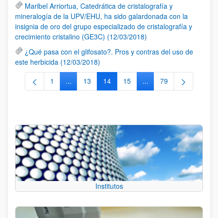
Maribel Arriortua, Catedrática de cristalografía y
mineralogía de la UPV/EHU, ha sido galardonada con la
insignia de oro del grupo especializado de cristalografía y
crecimiento cristalino (GE3C) (12/03/2018)
¿Qué pasa con el glifosato?. Pros y contras del uso de
este herbicida (12/03/2018)
1
...
13
14
15
...
79
Página
Páginas intermedias Use TAB para desplazarse.
Página
Página
Página
Páginas intermedias Us
Página
Institutos