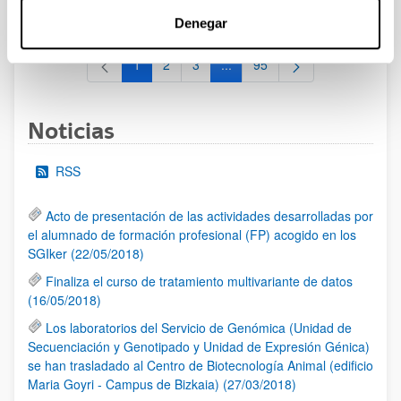
al 30/07/2026 (ambos incluídos)
Denegar
1
2
3
...
95
Página
Página
Página
Páginas intermedias Use TAB 
Página
Noticias
RSS
Acto de presentación de las actividades desarrolladas por
el alumnado de formación profesional (FP) acogido en los
SGIker (22/05/2018)
Finaliza el curso de tratamiento multivariante de datos
(16/05/2018)
Los laboratorios del Servicio de Genómica (Unidad de
Secuenciación y Genotipado y Unidad de Expresión Génica)
se han trasladado al Centro de Biotecnología Animal (edificio
Maria Goyri - Campus de Bizkaia) (27/03/2018)