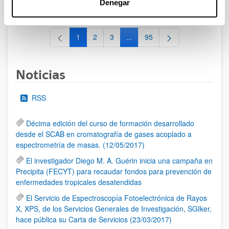
Denegar
al 30/07/2026 (ambos incluídos)
1
2
3
...
95
Página
Página
Página
Páginas intermedias Use TAB 
Página
Noticias
RSS
Décima edición del curso de formación desarrollado
desde el SCAB en cromatografía de gases acoplado a
espectrometría de masas. (12/05/2017)
El investigador Diego M. A. Guérin inicia una campaña en
Precipita (FECYT) para recaudar fondos para prevención de
enfermedades tropicales desatendidas
El Servicio de Espectroscopía Fotoelectrónica de Rayos
X, XPS, de los Servicios Generales de Investigación, SGIker,
hace pública su Carta de Servicios (23/03/2017)