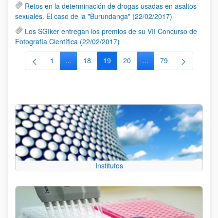
Retos en la determinación de drogas usadas en asaltos
sexuales. El caso de la "Burundanga" (22/02/2017)
Los SGIker entregan los premios de su VII Concurso de
Fotografía Científica (22/02/2017)
1
...
18
19
20
...
79
Página
Páginas intermedias Use TAB para desplazarse.
Página
Página
Página
Páginas intermedias Us
Página
Institutos