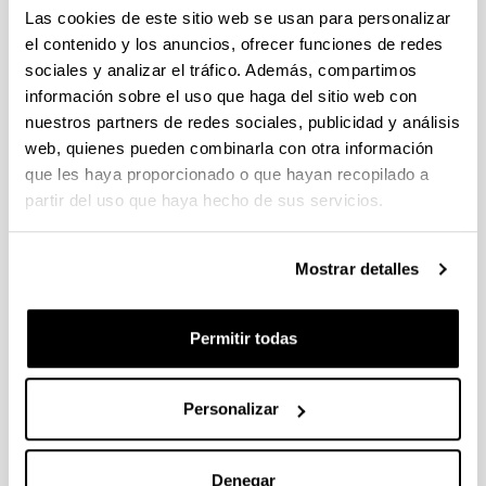
provisional de las solicitudes admitidas y las que presentan
Las cookies de este sitio web se usan para personalizar
algún aspecto a subsanar. Plazo de presentación de
el contenido y los anuncios, ofrecer funciones de redes
alegaciones: del 24/03/2026 al 09/04/2026 (ambos incluídos)
sociales y analizar el tráfico. Además, compartimos
información sobre el uso que haga del sitio web con
Convocatoria de ayudas para el fomento de la cultura
científica, tecnológica y de la innovación (FECYT) 2026
nuestros partners de redes sociales, publicidad y análisis
Abierto el plazo de presentación: 01/07/2026 - 16/09/2026 13:00
web, quienes pueden combinarla con otra información
que les haya proporcionado o que hayan recopilado a
Plazo interno para envío documentación: propuestas
individuales 14/09/2026, propuestas coordinadas 11/09/2026
partir del uso que haya hecho de sus servicios.
FUNDACION LA CAIXA JUNIOR LEADER RETAINING
Mostrar detalles
PROGRAMME 2027
Trámite abierto
CONVOCATORIA PARA LA CONTRATACIÓN DE
Permitir todas
PERSONAL INVESTIGADOR DOCTOR EN LA UPV/EHU
(2026)
Trámite abierto (Plazo de presentación de solicitudes: 03/06/2026 -
Personalizar
25/06/2026 23:59)
16/07/2026: Listado provisional de solicitudes admitidas y
excluidas para evaluación. Plazo alegaciones: del 17/07/2026
Denegar