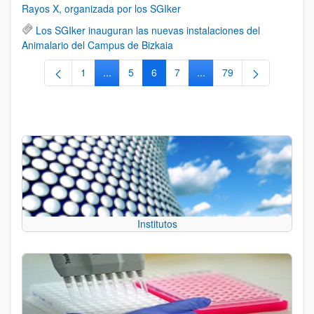
Rayos X, organizada por los SGIker
Los SGIker inauguran las nuevas instalaciones del
Animalario del Campus de Bizkaia
1
...
5
6
7
...
79
Página
Páginas intermedias Use TAB para desplazars
Página
Página
Página
Páginas intermedias Use
Página
Institutos