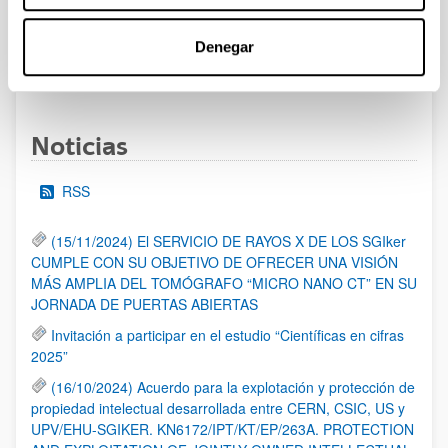
al 30/07/2026 (ambos incluídos)
Denegar
1
2
3
...
95
Página
Página
Página
Páginas intermedias Use TAB 
Página
Noticias
RSS
(15/11/2024) El SERVICIO DE RAYOS X DE LOS SGIker
CUMPLE CON SU OBJETIVO DE OFRECER UNA VISIÓN
MÁS AMPLIA DEL TOMÓGRAFO “MICRO NANO CT” EN SU
JORNADA DE PUERTAS ABIERTAS
Invitación a participar en el estudio “Científicas en cifras
2025”
(16/10/2024) Acuerdo para la explotación y protección de
propiedad intelectual desarrollada entre CERN, CSIC, US y
UPV/EHU-SGIKER. KN6172/IPT/KT/EP/263A. PROTECTION