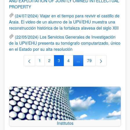
AND EXPLOITATION OF JOINTLY OWNED INTELLECTUAL
PROPERTY
(24/07/2024) Viajar en el tiempo para revivir el castillo de
Araia. El video de un alumno de la UPV/EHU muestra una
reconstrucción histórica de la fortaleza alavesa del siglo XIII
(22/05/2024) Los Servicios Generales de Investigación
de la UPV/EHU presenta su tomógrafo computarizado, único
en el Estado por su alta resolución
1
2
3
4
...
79
Página
Página
Página
Página
Páginas intermedias Use TA
Página
Institutos