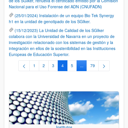
de los SGIker, renueva el certificado emitido por la Comisión
Nacional para el Uso Forense del ADN (CNUFADN)
(25/01/2024) Instalación de un equipo Bio Tek Synergy
h1 en la unidad de genotipado de los SGIker.
(15/12/2023) La Unidad de Calidad de los SGIker
colabora con la Universidad de Navarra en un proyecto de
investigación relacionado con los sistemas de gestión y la
integración en ellos de la sostenibilidad en las Instituciones
Europeas de Educación Superior.
1
2
3
4
5
...
79
Página
Página
Página
Página
Página
Páginas intermedias Use 
Página
Institutos