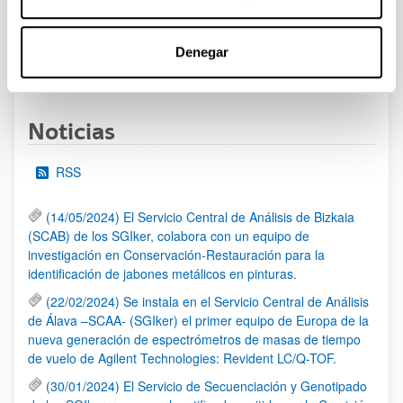
al 30/07/2026 (ambos incluídos)
Denegar
1
2
3
...
95
Página
Página
Página
Páginas intermedias Use TAB 
Página
Noticias
RSS
(14/05/2024) El Servicio Central de Análisis de Bizkaia
(SCAB) de los SGIker, colabora con un equipo de
investigación en Conservación-Restauración para la
identificación de jabones metálicos en pinturas.
(22/02/2024) Se instala en el Servicio Central de Análisis
de Álava –SCAA- (SGIker) el primer equipo de Europa de la
nueva generación de espectrómetros de masas de tiempo
de vuelo de Agilent Technologies: Revident LC/Q-TOF.
(30/01/2024) El Servicio de Secuenciación y Genotipado