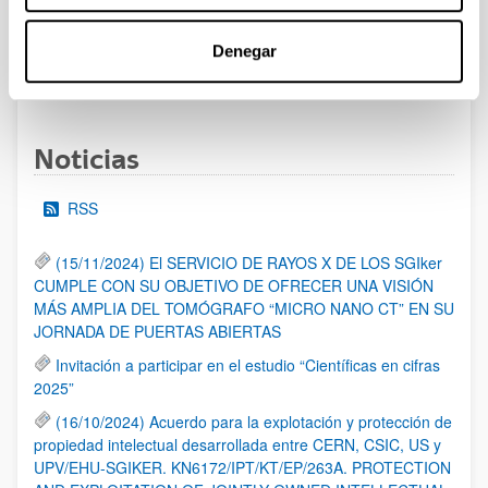
al 30/07/2026 (ambos incluídos)
Denegar
1
2
3
...
95
Página
Página
Página
Páginas intermedias Use TAB 
Página
Noticias
RSS
(15/11/2024) El SERVICIO DE RAYOS X DE LOS SGIker
CUMPLE CON SU OBJETIVO DE OFRECER UNA VISIÓN
MÁS AMPLIA DEL TOMÓGRAFO “MICRO NANO CT” EN SU
JORNADA DE PUERTAS ABIERTAS
Invitación a participar en el estudio “Científicas en cifras
2025”
(16/10/2024) Acuerdo para la explotación y protección de
propiedad intelectual desarrollada entre CERN, CSIC, US y
UPV/EHU-SGIKER. KN6172/IPT/KT/EP/263A. PROTECTION