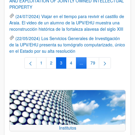
AND EXPLOITATION OF JOINTLY OWNED INTELLECTUAL
PROPERTY
(24/07/2024) Viajar en el tiempo para revivir el castillo de
Araia. El video de un alumno de la UPV/EHU muestra una
reconstrucción histórica de la fortaleza alavesa del siglo XIII
(22/05/2024) Los Servicios Generales de Investigación
de la UPV/EHU presenta su tomógrafo computarizado, único
en el Estado por su alta resolución
1
2
3
4
...
79
Página
Página
Página
Página
Páginas intermedias Use TA
Página
Institutos