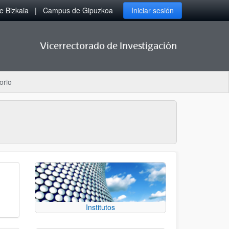
 Bizkaia
Campus de Gipuzkoa
Iniciar sesión
Vicerrectorado de Investigación
orio
Institutos