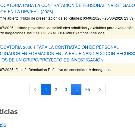
OCATORIA PARA LA CONTRATACIÓN DE PERSONAL INVESTIGAD
OR EN LA UPV/EHU (2026)
mite abierto (Plazo de presentación de solicitudes: 03/06/2026 - 25/06/2026 23:59)
07/2026: Listado provisional de solicitudes admitidas y excluidas para evaluación.
zo alegaciones: del 17/07/2026 al 30/07/2026 (ambos incluídos)
OCATORIA 2026-I PARA LA CONTRATACIÓN DE PERSONAL
STIGADOR EN FORMACIÓN EN LA EHU FINANCIADO CON RECURS
IOS DE UN GRUPO/PROYECTO DE INVESTIGACIÓN
/07/2026: Fase 2. Resolución Definitiva de concedidos y denegados
1
2
3
...
95
Página
Página
Página
Páginas intermedias Use TAB 
Página
icias
RSS