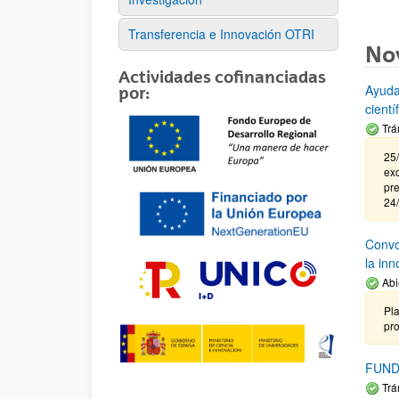
Transferencia e Innovación OTRI
No
Actividades cofinanciadas
Ayuda
por:
cient
Trá
25/
exc
pre
24
Convoc
la in
Abi
Pla
pr
FUND
Trá