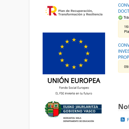
CONV
DOCT
Trá
16/
Pla
CONV
INVE
PROP
09
Not