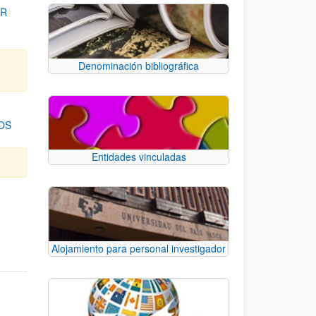
OR
Denominación bibliográfica
OS
Entidades vinculadas
para desplazarse.
Alojamiento para personal investigador