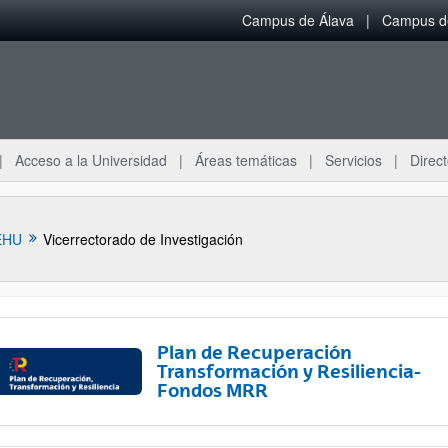
Campus de Álava
Campus de
Acceso a la Universidad
Áreas temáticas
Servicios
Direct
EHU
Vicerrectorado de Investigación
Plan de Recuperación
Transformación y Resiliencia-
Fondos MRR
ar subpáginas