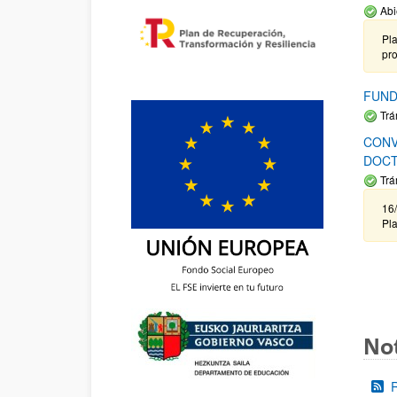
Abi
Pla
pr
FUND
Trá
CONV
DOCT
Trá
16/
Pla
Not