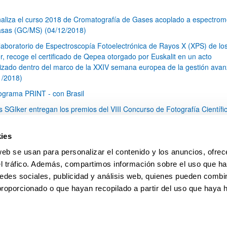
naliza el curso 2018 de Cromatografía de Gases acoplado a espectrom
sas (GC/MS) (04/12/2018)
 laboratorio de Espectroscopía Fotoelectrónica de Rayos X (XPS) de lo
r, recoge el certificado de Qepea otorgado por Euskalit en un acto
izado dentro del marco de la XXIV semana europea de la gestión ava
1/2018)
ograma PRINT - con Brasil
s SGIker entregan los premios del VIII Concurso de Fotografía Científi
7/2018)
s SGIker participan en el XV Foro Internacional sobre Evaluación de la
ies
ad de la Investigación y la Educación Superior (FECIES), celebrado en
web se usan para personalizar el contenido y los anuncios, ofrec
nder (10-12 mayo de 2018) (24/05/2018)
el tráfico. Además, compartimos información sobre el uso que ha
1
...
12
13
14
...
79
edes sociales, publicidad y análisis web, quienes pueden combin
Página
Páginas intermedias Use TAB para desplazarse.
Página
Página
Página
Páginas intermedias Us
Página
proporcionado o que hayan recopilado a partir del uso que haya