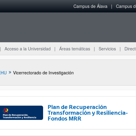
Campus de Álava
Campus de
Acceso a la Universidad
Áreas temáticas
Servicios
Direct
EHU
Vicerrectorado de Investigación
Plan de Recuperación
Transformación y Resiliencia-
Fondos MRR
ar subpáginas