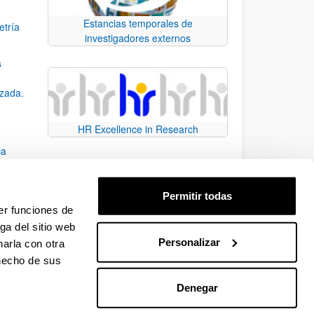
Estancias temporales de
etría
investigadores externos
s
nzada.
HR Excellence in Research
ca
Permitir todas
er funciones de
ga del sitio web
Personalizar
arla con otra
e TAB para desplazarse.
 hecho de sus
Denegar