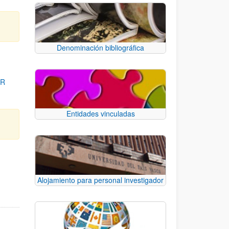
Denominación bibliográfica
OR
Entidades vinculadas
para desplazarse.
Alojamiento para personal investigador