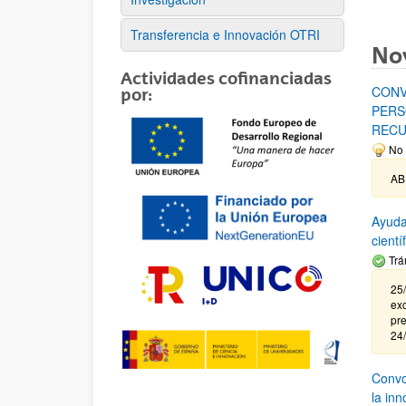
Transferencia e Innovación OTRI
No
Actividades cofinanciadas
CONV
por:
PERS
RECU
No 
AB
Ayuda
cient
Trá
25/
exc
pre
24
Convoc
la in