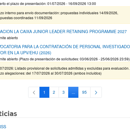
erto el plazo de presentación: 01/07/2026 - 16/09/2026 13:00
zo interno para envío documentación: propuestas individuales 14/09/2026,
opuestas coordinadas 11/09/2026
ACION LA CAIXA JUNIOR LEADER RETAINING PROGRAMME 2027
mite abierto
OCATORIA PARA LA CONTRATACIÓN DE PERSONAL INVESTIGAD
OR EN LA UPV/EHU (2026)
mite abierto (Plazo de presentación de solicitudes: 03/06/2026 - 25/06/2026 23:59)
07/2026: Listado provisional de solicitudes admitidas y excluidas para evaluación.
zo alegaciones: del 17/07/2026 al 30/07/2026 (ambos incluídos)
1
2
3
...
95
Página
Página
Página
Páginas intermedias Use TAB 
Página
icias
RSS