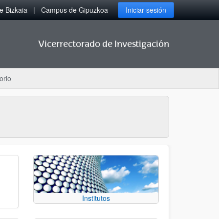
 Bizkaia
Campus de Gipuzkoa
Iniciar sesión
Vicerrectorado de Investigación
orio
Institutos