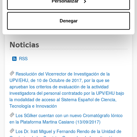
Personalizar
al 30/07/2026 (ambos incluídos)
Denegar
1
2
3
...
95
Página
Página
Página
Páginas intermedias Use TAB 
Página
Noticias
RSS
Resolución del Vicerrector de Investigación de la
UPV/EHU, de 10 de Octubre de 2017, por la que se
aprueban los criterios de evaluación de la actividad
investigadora del personal contratado por la UPV/EHU bajo
la modalidad de acceso al Sistema Español de Ciencia,
Tecnología e Innovación
Los SGIker cuentan con un nuevo Cromatógrafo Iónico
en la Plataforma Martina Casiano (13/09/2017)
Los Dr. Irati Miguel y Fernando Rendo de la Unidad de