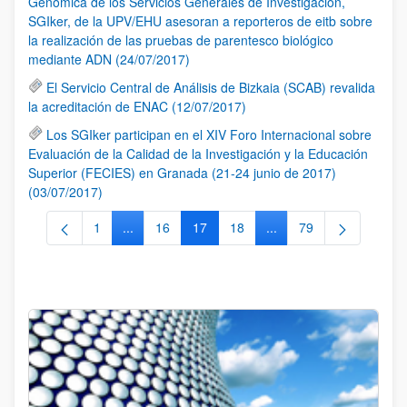
Genómica de los Servicios Generales de Investigación,
SGIker, de la UPV/EHU asesoran a reporteros de eitb sobre
la realización de las pruebas de parentesco biológico
mediante ADN (24/07/2017)
El Servicio Central de Análisis de Bizkaia (SCAB) revalida
la acreditación de ENAC (12/07/2017)
Los SGIker participan en el XIV Foro Internacional sobre
Evaluación de la Calidad de la Investigación y la Educación
Superior (FECIES) en Granada (21-24 junio de 2017)
(03/07/2017)
1
...
16
17
18
...
79
Página
Páginas intermedias Use TAB para desplazarse.
Página
Página
Página
Páginas intermedias Us
Página