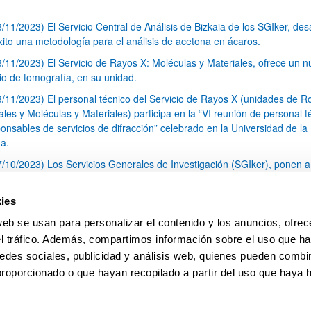
8/11/2023) El Servicio Central de Análisis de Bizkaia de los SGIker, desa
xito una metodología para el análisis de acetona en ácaros.
8/11/2023) El Servicio de Rayos X: Moléculas y Materiales, ofrece un 
cio de tomografía, en su unidad.
3/11/2023) El personal técnico del Servicio de Rayos X (unidades de R
les y Moléculas y Materiales) participa en la “VI reunión de personal t
onsables de servicios de difracción” celebrado en la Universidad de la
a.
7/10/2023) Los Servicios Generales de Investigación (SGIker), ponen a
sición de toda la comunidad investigadora una Unidad de Fenotipado e
lario de Bizkaia.
ies
3/10/2023) Nueva edición de la convocatoria del Programa de Ayudas a
web se usan para personalizar el contenido y los anuncios, ofrec
idad Internacional CERU On the Move
el tráfico. Además, compartimos información sobre el uso que ha
1
...
4
5
6
...
79
edes sociales, publicidad y análisis web, quienes pueden combin
Página
Páginas intermedias Use TAB para desplazars
Página
Página
Página
Páginas intermedias Use
Página
proporcionado o que hayan recopilado a partir del uso que haya