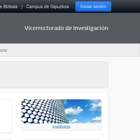
 Bizkaia
Campus de Gipuzkoa
Iniciar sesión
Vicerrectorado de Investigación
orio
Institutos