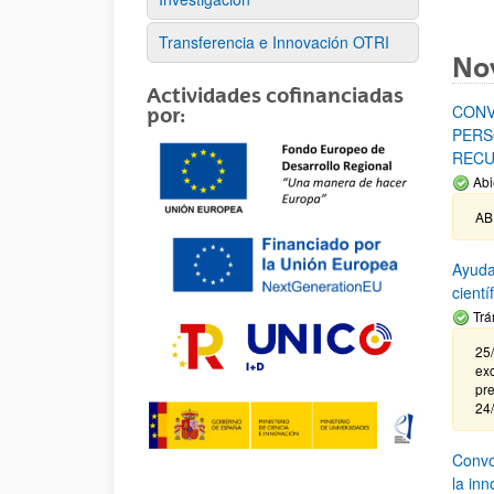
Transferencia e Innovación OTRI
No
Actividades cofinanciadas
CONV
por:
PERS
RECU
Abi
AB
Ayuda
cient
Trá
25/
exc
pre
24
Convoc
la in