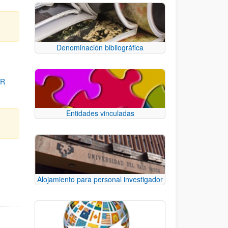
Denominación bibliográfica
OR
Entidades vinculadas
para desplazarse.
Alojamiento para personal investigador