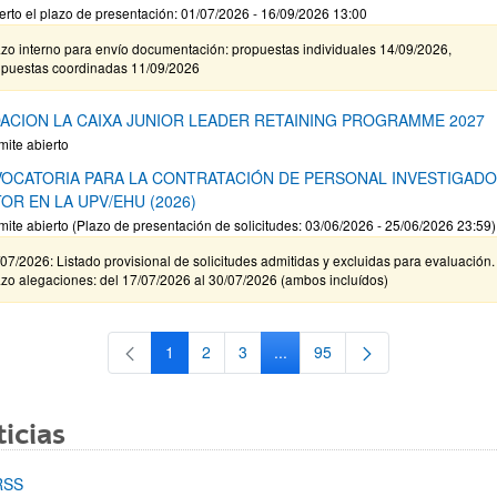
erto el plazo de presentación: 01/07/2026 - 16/09/2026 13:00
zo interno para envío documentación: propuestas individuales 14/09/2026,
opuestas coordinadas 11/09/2026
ACION LA CAIXA JUNIOR LEADER RETAINING PROGRAMME 2027
mite abierto
OCATORIA PARA LA CONTRATACIÓN DE PERSONAL INVESTIGAD
OR EN LA UPV/EHU (2026)
mite abierto (Plazo de presentación de solicitudes: 03/06/2026 - 25/06/2026 23:59)
07/2026: Listado provisional de solicitudes admitidas y excluidas para evaluación.
zo alegaciones: del 17/07/2026 al 30/07/2026 (ambos incluídos)
1
2
3
...
95
Página
Página
Página
Páginas intermedias Use TAB 
Página
icias
RSS