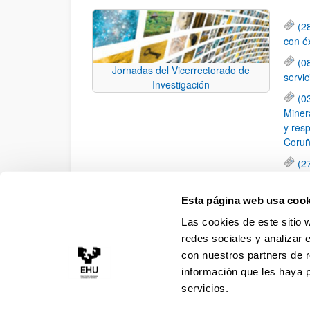
(2
con é
(0
Jornadas del Vicerrectorado de
servi
Investigación
(0
Minera
y resp
Coruñ
(2
dispo
Anima
Esta página web usa cook
(2
Las cookies de este sitio 
Movil
redes sociales y analizar 
con nuestros partners de r
información que les haya 
servicios.