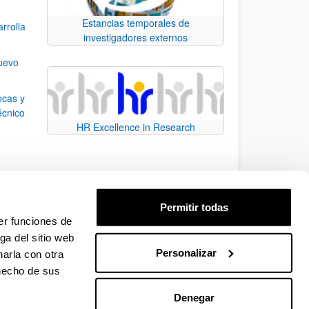
Estancias temporales de
rrolla
investigadores externos
nuevo
ocas y
écnico
HR Excellence in Research
n el
Permitir todas
 la
er funciones de
ga del sitio web
Personalizar
arla con otra
e.
 TAB para desplazarse.
 hecho de sus
Denegar