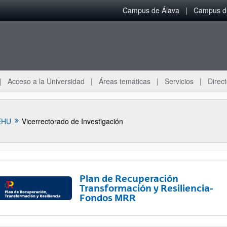
Campus de Álava
Campus de
Acceso a la Universidad
Áreas temáticas
Servicios
Direct
EHU
Vicerrectorado de Investigación
Plan de Recuperación
Transformación y Resiliencia-
Fondos MRR
ar subpáginas