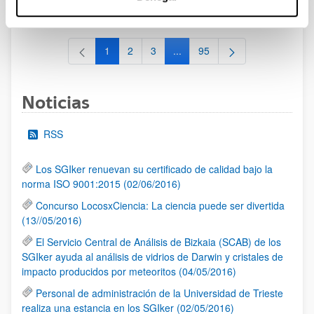
al 30/07/2026 (ambos incluídos)
1
2
3
...
95
Página
Página
Página
Páginas intermedias Use TAB 
Página
Noticias
RSS
Los SGIker renuevan su certificado de calidad bajo la
norma ISO 9001:2015 (02/06/2016)
Concurso LocosxCiencia: La ciencia puede ser divertida
(13//05/2016)
El Servicio Central de Análisis de Bizkaia (SCAB) de los
SGIker ayuda al análisis de vidrios de Darwin y cristales de
impacto producidos por meteoritos (04/05/2016)
Personal de administración de la Universidad de Trieste
realiza una estancia en los SGIker (02/05/2016)