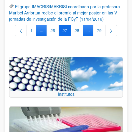
El grupo IMACRIS/MAKRISI coordinado por la profesora
Maribel Arriortua recibe el premio al mejor poster en las V
jornadas de investigación de la FCyT (11/04/2016)
1
...
26
27
28
...
79
Página
Páginas intermedias Use TAB para desplazarse.
Página
Página
Página
Páginas intermedias Us
Página
Institutos