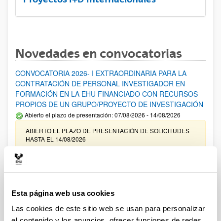
Novedades en convocatorias
CONVOCATORIA 2026- I EXTRAORDINARIA PARA LA
CONTRATACIÓN DE PERSONAL INVESTIGADOR EN
FORMACIÓN EN LA EHU FINANCIADO CON RECURSOS
PROPIOS DE UN GRUPO/PROYECTO DE INVESTIGACIÓN
Abierto el plazo de presentación: 07/08/2026 - 14/08/2026
ABIERTO EL PLAZO DE PRESENTACIÓN DE SOLICITUDES
HASTA EL 14/08/2026
Ayudas para financiación de la adquisición y renovación de
infraestructura científica y fondos bibliográficos en la
UPV/EHU 2026
Esta página web usa cookies
Trámite abierto
Las cookies de este sitio web se usan para personalizar
25/03/2026: Corrección de errores del listado provisional de
solicitudes admitidas y excluidas. 23/03/2026: Relación
el contenido y los anuncios, ofrecer funciones de redes