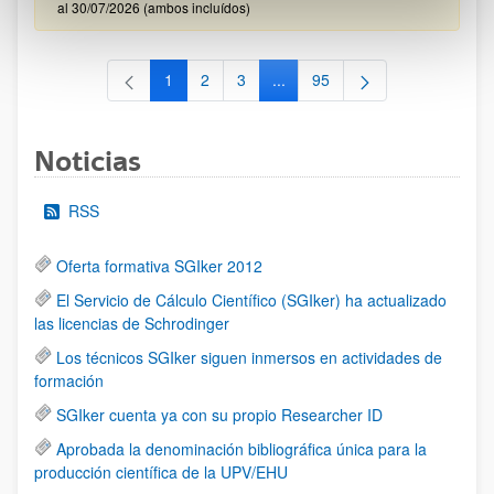
al 30/07/2026 (ambos incluídos)
1
2
3
...
95
Página
Página
Página
Páginas intermedias Use TAB 
Página
Noticias
RSS
Oferta formativa SGIker 2012
El Servicio de Cálculo Científico (SGIker) ha actualizado
las licencias de Schrodinger
Los técnicos SGIker siguen inmersos en actividades de
formación
SGIker cuenta ya con su propio Researcher ID
Aprobada la denominación bibliográfica única para la
producción científica de la UPV/EHU