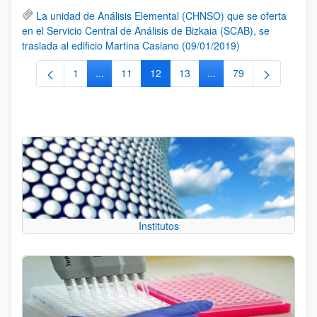
La unidad de Análisis Elemental (CHNSO) que se oferta
en el Servicio Central de Análisis de Bizkaia (SCAB), se
traslada al edificio Martina Casiano (09/01/2019)
1
...
11
12
13
...
79
Página
Páginas intermedias Use TAB para desplazarse.
Página
Página
Página
Páginas intermedias Us
Página
Institutos