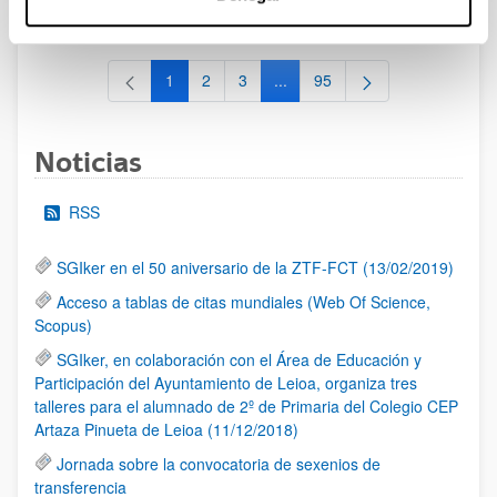
al 30/07/2026 (ambos incluídos)
1
2
3
...
95
Página
Página
Página
Páginas intermedias Use TAB 
Página
Noticias
RSS
SGIker en el 50 aniversario de la ZTF-FCT (13/02/2019)
Acceso a tablas de citas mundiales (Web Of Science,
Scopus)
SGIker, en colaboración con el Área de Educación y
Participación del Ayuntamiento de Leioa, organiza tres
talleres para el alumnado de 2º de Primaria del Colegio CEP
Artaza Pinueta de Leioa (11/12/2018)
Jornada sobre la convocatoria de sexenios de
transferencia