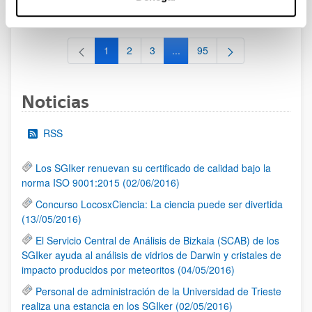
al 30/07/2026 (ambos incluídos)
1
2
3
...
95
Página
Página
Página
Páginas intermedias Use TAB 
Página
Noticias
RSS
Los SGIker renuevan su certificado de calidad bajo la
norma ISO 9001:2015 (02/06/2016)
Concurso LocosxCiencia: La ciencia puede ser divertida
(13//05/2016)
El Servicio Central de Análisis de Bizkaia (SCAB) de los
SGIker ayuda al análisis de vidrios de Darwin y cristales de
impacto producidos por meteoritos (04/05/2016)
Personal de administración de la Universidad de Trieste
realiza una estancia en los SGIker (02/05/2016)