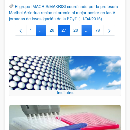
El grupo IMACRIS/MAKRISI coordinado por la profesora
Maribel Arriortua recibe el premio al mejor poster en las V
jornadas de investigación de la FCyT (11/04/2016)
1
...
26
27
28
...
79
Página
Páginas intermedias Use TAB para desplazarse.
Página
Página
Página
Páginas intermedias Us
Página
Institutos