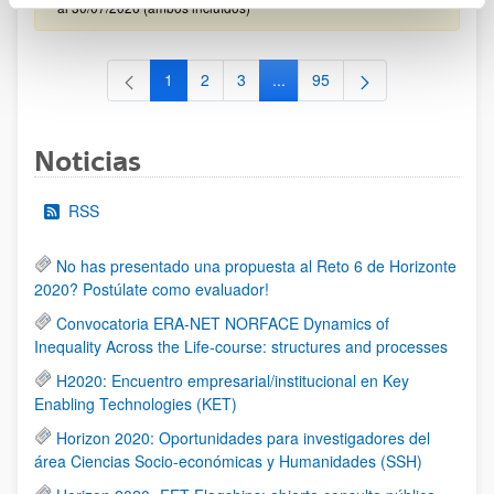
al 30/07/2026 (ambos incluídos)
1
2
3
...
95
Página
Página
Página
Páginas intermedias Use TAB 
Página
Noticias
RSS
No has presentado una propuesta al Reto 6 de Horizonte
2020? Postúlate como evaluador!
Convocatoria ERA-NET NORFACE Dynamics of
Inequality Across the Life-course: structures and processes
H2020: Encuentro empresarial/institucional en Key
Enabling Technologies (KET)
Horizon 2020: Oportunidades para investigadores del
área Ciencias Socio-económicas y Humanidades (SSH)