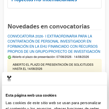
Novedades en convocatorias
CONVOCATORIA 2026- I EXTRAORDINARIA PARA LA
CONTRATACIÓN DE PERSONAL INVESTIGADOR EN
FORMACIÓN EN LA EHU FINANCIADO CON RECURSOS
PROPIOS DE UN GRUPO/PROYECTO DE INVESTIGACIÓN
Abierto el plazo de presentación: 07/08/2026 - 14/08/2026
ABIERTO EL PLAZO DE PRESENTACIÓN DE SOLICITUDES
HASTA EL 14/08/2026
Ayudas para financiación de la adquisición y renovación de
infraestructura científica y fondos bibliográficos en la
UPV/EHU 2026
Esta página web usa cookies
Trámite abierto
Las cookies de este sitio web se usan para personalizar
25/03/2026: Corrección de errores del listado provisional de
solicitudes admitidas y excluidas. 23/03/2026: Relación
el contenido y los anuncios, ofrecer funciones de redes