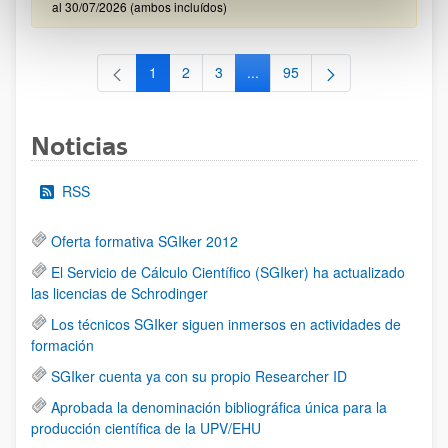
al 30/07/2026 (ambos incluídos)
1
2
3
...
95
Página
Página
Página
Páginas intermedias Use TAB 
Página
Noticias
RSS
Oferta formativa SGIker 2012
El Servicio de Cálculo Científico (SGIker) ha actualizado
las licencias de Schrodinger
Los técnicos SGIker siguen inmersos en actividades de
formación
SGIker cuenta ya con su propio Researcher ID
Aprobada la denominación bibliográfica única para la
producción científica de la UPV/EHU