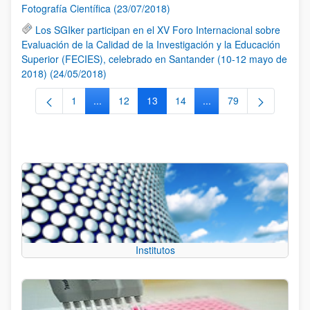
Fotografía Científica (23/07/2018)
Los SGIker participan en el XV Foro Internacional sobre
Evaluación de la Calidad de la Investigación y la Educación
Superior (FECIES), celebrado en Santander (10-12 mayo de
2018) (24/05/2018)
1
...
12
13
14
...
79
Página
Páginas intermedias Use TAB para desplazarse.
Página
Página
Página
Páginas intermedias Us
Página
Institutos