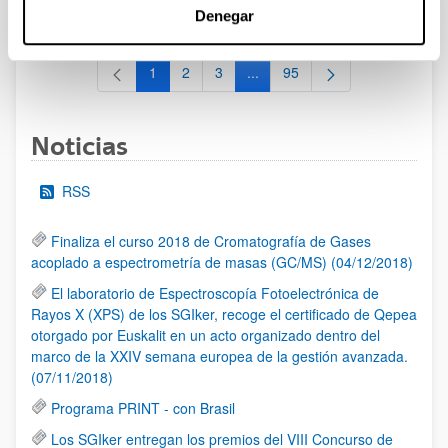
al 30/07/2026 (ambos incluídos)
Denegar
1
2
3
...
95
Página
Página
Página
Páginas intermedias Use TAB 
Página
Noticias
RSS
Finaliza el curso 2018 de Cromatografía de Gases
acoplado a espectrometría de masas (GC/MS) (04/12/2018)
El laboratorio de Espectroscopía Fotoelectrónica de
Rayos X (XPS) de los SGIker, recoge el certificado de Qepea
otorgado por Euskalit en un acto organizado dentro del
marco de la XXIV semana europea de la gestión avanzada.
(07/11/2018)
Programa PRINT - con Brasil
Los SGIker entregan los premios del VIII Concurso de