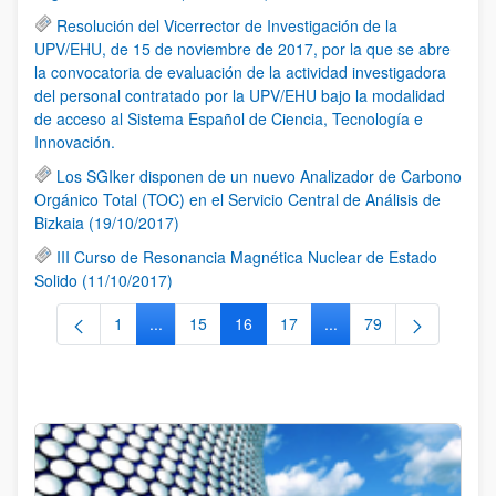
Resolución del Vicerrector de Investigación de la
UPV/EHU, de 15 de noviembre de 2017, por la que se abre
la convocatoria de evaluación de la actividad investigadora
del personal contratado por la UPV/EHU bajo la modalidad
de acceso al Sistema Español de Ciencia, Tecnología e
Innovación.
Los SGIker disponen de un nuevo Analizador de Carbono
Orgánico Total (TOC) en el Servicio Central de Análisis de
Bizkaia (19/10/2017)
III Curso de Resonancia Magnética Nuclear de Estado
Solido (11/10/2017)
1
...
15
16
17
...
79
Página
Páginas intermedias Use TAB para desplazarse.
Página
Página
Página
Páginas intermedias Us
Página