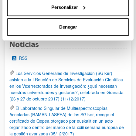
al 30/07/2026 (ambos incluídos)
Personalizar
1
2
3
...
95
Página
Página
Página
Páginas intermedias Use TAB 
Página
Denegar
Noticias
RSS
Los Servicios Generales de Investigación (SGIker)
asisten a la I Reunión de Servicios de Evaluación Científica
en los Vicerrectorados de Investigación: ¿qué necesitan
nuestras universidades y gestores?, celebrada en Granada
(26 y 27 de octubre 2017) (11/12/2017)
El Laboratorio Singular de Multiespectroscopías
Acopladas (RAMAN-LASPEA) de los SGIker, recoge el
certificado de Qepea otorgado por euskalit en un acto
organizado dentro del marco de la xxiii semana europea de
la gestión avanzada (05/12/2017)