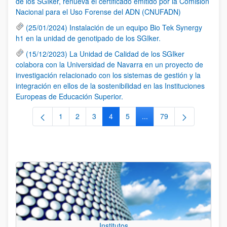
de los SGIker, renueva el certificado emitido por la Comisión
Nacional para el Uso Forense del ADN (CNUFADN)
(25/01/2024) Instalación de un equipo Bio Tek Synergy
h1 en la unidad de genotipado de los SGIker.
(15/12/2023) La Unidad de Calidad de los SGIker
colabora con la Universidad de Navarra en un proyecto de
investigación relacionado con los sistemas de gestión y la
integración en ellos de la sostenibilidad en las Instituciones
Europeas de Educación Superior.
1
2
3
4
5
...
79
Página
Página
Página
Página
Página
Páginas intermedias Use 
Página
Institutos