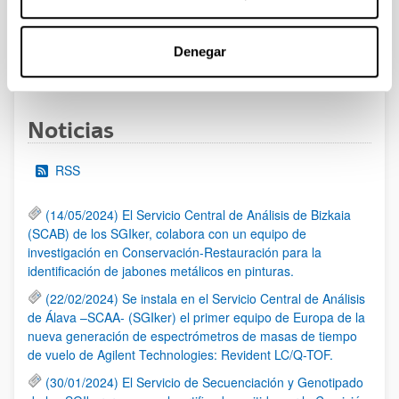
al 30/07/2026 (ambos incluídos)
Denegar
1
2
3
...
95
Página
Página
Página
Páginas intermedias Use TAB 
Página
Noticias
RSS
(14/05/2024) El Servicio Central de Análisis de Bizkaia
(SCAB) de los SGIker, colabora con un equipo de
investigación en Conservación-Restauración para la
identificación de jabones metálicos en pinturas.
(22/02/2024) Se instala en el Servicio Central de Análisis
de Álava –SCAA- (SGIker) el primer equipo de Europa de la
nueva generación de espectrómetros de masas de tiempo
de vuelo de Agilent Technologies: Revident LC/Q-TOF.
(30/01/2024) El Servicio de Secuenciación y Genotipado