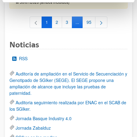
al 30/07/2026 (ambos incluídos)
1
2
3
...
95
Página
Página
Página
Páginas intermedias Use TAB 
Página
Noticias
RSS
Auditoría de ampliación en el Servicio de Secuenciación y
Genotipado de SGIker (SEGE). El SEGE propone una
ampliación de alcance que incluye las pruebas de
paternidad.
Auditoria seguimiento realizada por ENAC en el SCAB de
los SGIker.
Jornada Basque Industry 4.0
Jornada Zabalduz