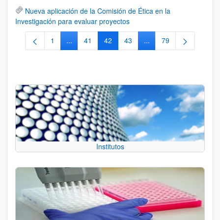
Nueva aplicación de la Comisión de Ética en la
Investigación para evaluar proyectos
1
...
41
42
43
...
79
Página
Páginas intermedias Use TAB para desplazarse.
Página
Página
Página
Páginas intermedias Us
Página
Institutos