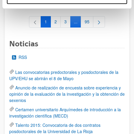
al 30/07/2026 (ambos incluídos)
1
2
3
...
95
Página
Página
Página
Páginas intermedias Use TAB 
Página
Noticias
RSS
Las convocatorias predoctorales y posdoctorales de la
UPV/EHU se abrirán el 8 de Mayo
Anuncio de realización de encuesta sobre experiencia y
opinión de la evaluación de la investigación y la obtención de
sexenios
Certamen universitario Arquímedes de introducción a la
investigación científica (MECD)
Talento 2015: Convocatoria de dos contratos
posdoctorales de la Universidad de La Rioja