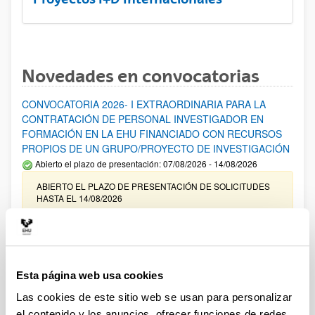
Novedades en convocatorias
CONVOCATORIA 2026- I EXTRAORDINARIA PARA LA
CONTRATACIÓN DE PERSONAL INVESTIGADOR EN
FORMACIÓN EN LA EHU FINANCIADO CON RECURSOS
PROPIOS DE UN GRUPO/PROYECTO DE INVESTIGACIÓN
Abierto el plazo de presentación: 07/08/2026 - 14/08/2026
ABIERTO EL PLAZO DE PRESENTACIÓN DE SOLICITUDES
HASTA EL 14/08/2026
Ayudas para financiación de la adquisición y renovación de
infraestructura científica y fondos bibliográficos en la
UPV/EHU 2026
Esta página web usa cookies
Trámite abierto
Las cookies de este sitio web se usan para personalizar
25/03/2026: Corrección de errores del listado provisional de
solicitudes admitidas y excluidas. 23/03/2026: Relación
el contenido y los anuncios, ofrecer funciones de redes