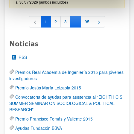
al 30/07/2026 (ambos incluídos)
1
2
3
...
95
Página
Página
Página
Páginas intermedias Use TAB 
Página
Noticias
RSS
Premios Real Academia de Ingeniería 2015 para jóvenes
investigadores
Premio Jesús María Leizaola 2015
Convocatoria de ayudas para asistencia al "EIGHTH CIS
SUMMER SEMINAR ON SOCIOLOGICAL & POLITICAL
RESEARCH"
Premio Francisco Tomás y Valiente 2015
Ayudas Fundación BBVA