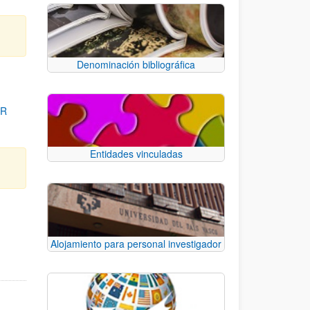
Denominación bibliográfica
OR
Entidades vinculadas
para desplazarse.
Alojamiento para personal investigador