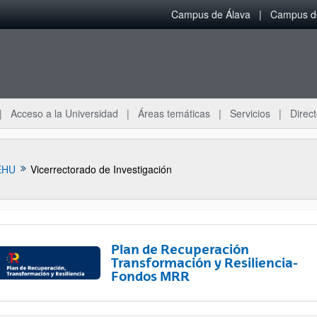
Campus de Álava
Campus de
Acceso a la Universidad
Áreas temáticas
Servicios
Direct
EHU
Vicerrectorado de Investigación
Plan de Recuperación
Transformación y Resiliencia-
Fondos MRR
ar subpáginas