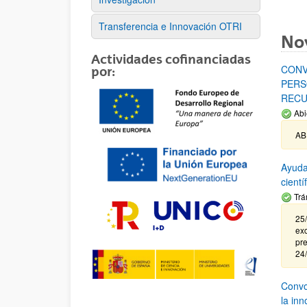
Transferencia e Innovación OTRI
No
Actividades cofinanciadas
CONV
por:
PERS
RECU
Abi
AB
Ayuda
cient
Trá
25/
exc
pre
24
Convoc
la in