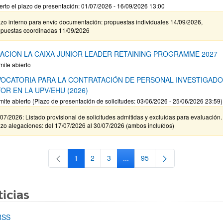
erto el plazo de presentación: 01/07/2026 - 16/09/2026 13:00
zo interno para envío documentación: propuestas individuales 14/09/2026,
opuestas coordinadas 11/09/2026
ACION LA CAIXA JUNIOR LEADER RETAINING PROGRAMME 2027
mite abierto
OCATORIA PARA LA CONTRATACIÓN DE PERSONAL INVESTIGAD
OR EN LA UPV/EHU (2026)
mite abierto (Plazo de presentación de solicitudes: 03/06/2026 - 25/06/2026 23:59)
07/2026: Listado provisional de solicitudes admitidas y excluidas para evaluación.
zo alegaciones: del 17/07/2026 al 30/07/2026 (ambos incluídos)
1
2
3
...
95
Página
Página
Página
Páginas intermedias Use TAB 
Página
icias
RSS