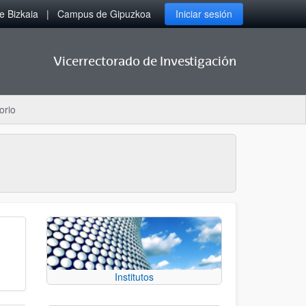
 Bizkaia
Campus de Gipuzkoa
Iniciar sesión
Vicerrectorado de Investigación
orio
Institutos