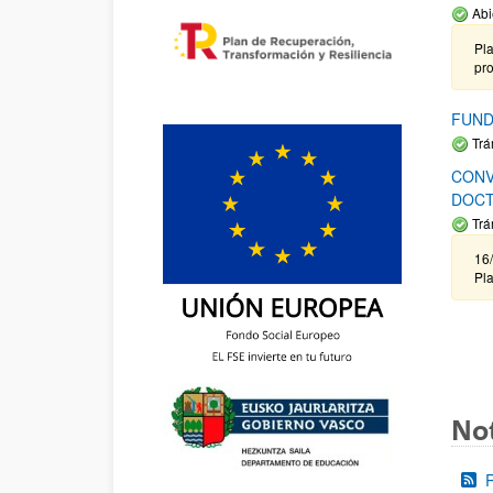
Abi
Pla
pr
FUND
Trá
CONV
DOCT
Trá
16/
Pla
Not