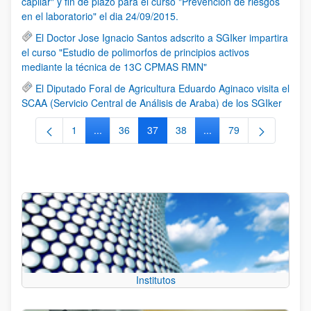
capilar" y fin de plazo para el curso "Prevención de riesgos
en el laboratorio" el dia 24/09/2015.
El Doctor Jose Ignacio Santos adscrito a SGIker impartira
el curso "Estudio de polimorfos de principios activos
mediante la técnica de 13C CPMAS RMN"
El Diputado Foral de Agricultura Eduardo Aginaco visita el
SCAA (Servicio Central de Análisis de Araba) de los SGIker
1
...
36
37
38
...
79
Página
Páginas intermedias Use TAB para desplazarse.
Página
Página
Página
Páginas intermedias Us
Página
Institutos