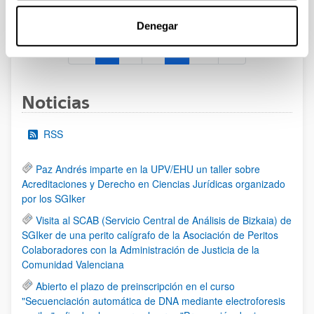
al 30/07/2026 (ambos incluídos)
Denegar
1
2
3
...
95
Página
Página
Página
Páginas intermedias Use TAB 
Página
Noticias
RSS
Paz Andrés imparte en la UPV/EHU un taller sobre
Acreditaciones y Derecho en Ciencias Jurídicas organizado
por los SGIker
Visita al SCAB (Servicio Central de Análisis de Bizkaia) de
SGIker de una perito calígrafo de la Asociación de Peritos
Colaboradores con la Administración de Justicia de la
Comunidad Valenciana
Abierto el plazo de preinscripción en el curso
"Secuenciación automática de DNA mediante electroforesis