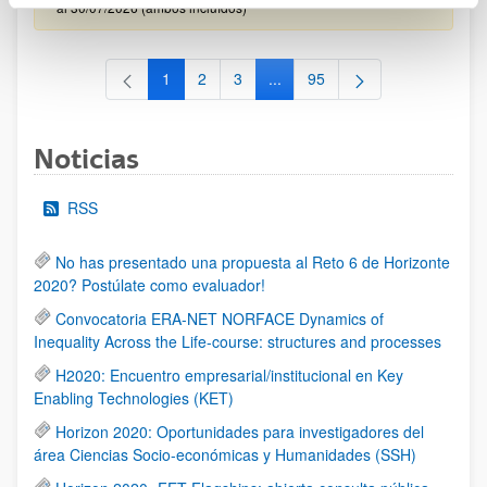
al 30/07/2026 (ambos incluídos)
1
2
3
...
95
Página
Página
Página
Páginas intermedias Use TAB 
Página
Noticias
RSS
No has presentado una propuesta al Reto 6 de Horizonte
2020? Postúlate como evaluador!
Convocatoria ERA-NET NORFACE Dynamics of
Inequality Across the Life-course: structures and processes
H2020: Encuentro empresarial/institucional en Key
Enabling Technologies (KET)
Horizon 2020: Oportunidades para investigadores del
área Ciencias Socio-económicas y Humanidades (SSH)