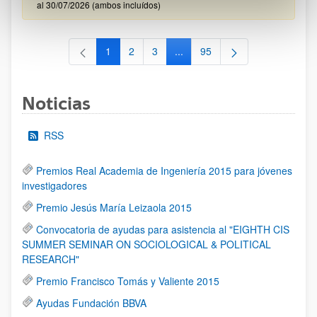
al 30/07/2026 (ambos incluídos)
1
2
3
...
95
Página
Página
Página
Páginas intermedias Use TAB 
Página
Noticias
RSS
Premios Real Academia de Ingeniería 2015 para jóvenes
investigadores
Premio Jesús María Leizaola 2015
Convocatoria de ayudas para asistencia al "EIGHTH CIS
SUMMER SEMINAR ON SOCIOLOGICAL & POLITICAL
RESEARCH"
Premio Francisco Tomás y Valiente 2015
Ayudas Fundación BBVA