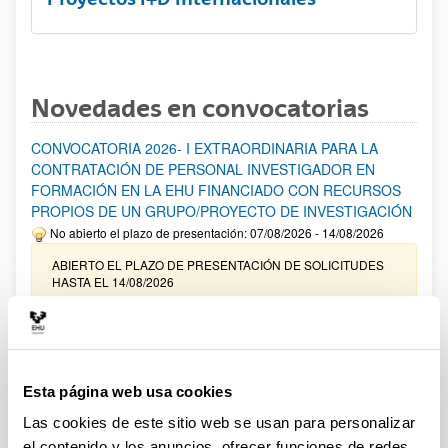
Novedades en convocatorias
CONVOCATORIA 2026- I EXTRAORDINARIA PARA LA
CONTRATACIÓN DE PERSONAL INVESTIGADOR EN
FORMACIÓN EN LA EHU FINANCIADO CON RECURSOS
PROPIOS DE UN GRUPO/PROYECTO DE INVESTIGACIÓN
No abierto el plazo de presentación: 07/08/2026 - 14/08/2026
ABIERTO EL PLAZO DE PRESENTACIÓN DE SOLICITUDES
HASTA EL 14/08/2026
Ayudas para financiación de la adquisición y renovación de
infraestructura científica y fondos bibliográficos en la
UPV/EHU 2026
Esta página web usa cookies
Trámite abierto
Las cookies de este sitio web se usan para personalizar
25/03/2026: Corrección de errores del listado provisional de
solicitudes admitidas y excluidas. 23/03/2026: Relación
el contenido y los anuncios, ofrecer funciones de redes